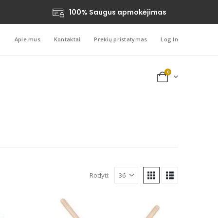
100% Saugus apmokėjimas
Apie mus
Kontaktai
Prekių pristatymas
Log In
0
Rodyti: