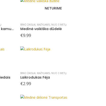
NETURIME
Ų
BINO ŽAISLAI
,
MAŽYLIAMS
,
NUO 3 METŲ
Kalimo žaidimas Namelis su kamuoliukais 12+
Medinė vaikiška dūdelė
€
9.99
BINO ŽAISLAI
,
MAŽYLIAMS
,
NUO 3 METŲ
iedais
Laikrodukas Fėja
€
2.99