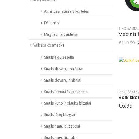
Atminties lavinimo kortelės
Dėlionės
BINO ŽAISLAI
Magnetiniai žaidimai
€
119.99
Vaikiška kosmetika
Snails akių šešėliai
Snails dovanų maišeliai
Snails dovanų rinkiniai
Snails kreidutės plaukams
BINO ŽAISLAI
Vaikiška
Snails kūno ir plaukų blizgiai
€
6.99
Snails lūpų blizgiai
Snails nagų blizgučiai
Snails nagų lipdukai