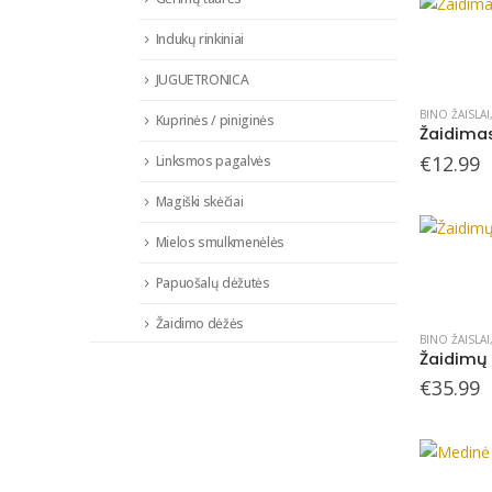
Indukų rinkiniai
JUGUETRONICA
BINO ŽAISLAI
Kuprinės / piniginės
Žaidima
€
12.99
Linksmos pagalvės
Magiški skėčiai
Mielos smulkmenėlės
Papuošalų dėžutės
Žaidimo dėžės
BINO ŽAISLAI
Žaidimų 
€
35.99