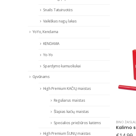
Snails Tatuiruotės
Vaikiškas nagų lakas
YoYo, Kendama
KENDAMA
Yo-Yo
Spardymo kamuoliukai
Gyvūnams
High Premium KAČIŲ maistas
Reguliarus maistas
Šlapias kačių maistas
BINO ŽAISLAI
Specialios priežiūros katėms
Kalimo s
High Premium ŠUNŲ maistas
€
14.99