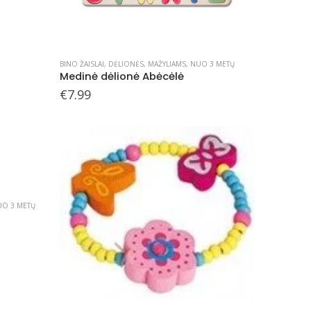
BINO ŽAISLAI
,
DĖLIONĖS
,
MAŽYLIAMS
,
NUO 3 METŲ
Medinė dėlionė Abėcėlė
€
7.99
O 3 METŲ