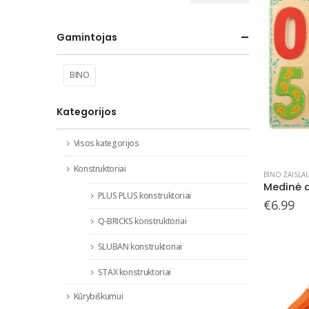
kaina
kaina
Gamintojas
BINO
Kategorijos
Visos kategorijos
Konstruktoriai
BINO ŽAISLAI
Medinė d
PLUS PLUS konstruktoriai
€
6.99
Q-BRICKS konstruktoriai
SLUBAN konstruktoriai
STAX konstruktoriai
Kūrybiškumui