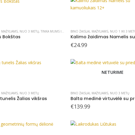
,
MAŽYLIAMS
,
NUO 3 METŲ
,
TINKA MUMS IKI 112 METŲ
BINO ŽAISLAI
,
MAŽYLIAMS
,
NUO 1 IKI 3 MET
s Bokštas
€
24.99
NETURIME
,
MAŽYLIAMS
,
NUO 3 METŲ
BINO ŽAISLAI
,
MAŽYLIAMS
,
NUO 3 METŲ
tunelis Žalias vikšras
Balta medinė virtuvėlė su pr
€
139.99