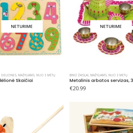
NETURIME
NETURIME
,
DĖLIONĖS
,
MAŽYLIAMS
,
NUO 3 METŲ
BINO ŽAISLAI
,
MAŽYLIAMS
,
NUO 3 METŲ
ėlionė Skaičiai
Metalinis arbatos servizas, 
€
20.99