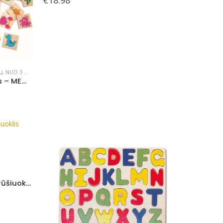
Ų
,
NUO 3 METŲ
Atminties lavinimo žaidimas – MEMO Jūros gyvūnai , 3+
Medinis namelis – formelių rūšiuoklis