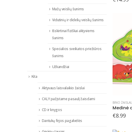
Mažų veislių šunims
Vidutinių ir didelių veislių šunims
Išskirtinai fiziškai aktyviems
šunims
Specialios sveikatos priežiūros
šunims
Užkandžiai
Kita
Aktyvaus laisvalaikio žaislai
CALY pažįstame pasaulį žaisdami
BINO ŽAISLAI
CD ir knygos
€
8.99
Dantukų fėjos pagalvėlės
Gėrimų taurės