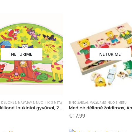
NETURIME
NETURIME
,
DĖLIONĖS
,
MAŽYLIAMS
,
NUO 1 IKI 3 METŲ
BINO ŽAISLAI
,
MAŽYLIAMS
,
NUO 3 METŲ
Medinė dėlionė Laukiniai gyvūnai, 24 mėn+
€
17.99