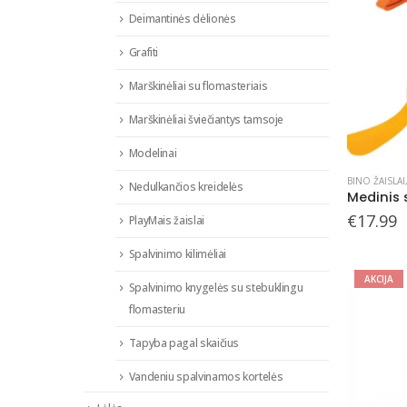
Deimantinės dėlionės
Grafiti
Marškinėliai su flomasteriais
Marškinėliai šviečiantys tamsoje
Modelinai
BINO ŽAISLAI
Nedulkančios kreidelės
Medinis 
€
17.99
PlayMais žaislai
Spalvinimo kilimėliai
AKCIJA
Spalvinimo knygelės su stebuklingu
flomasteriu
Tapyba pagal skaičius
Vandeniu spalvinamos kortelės