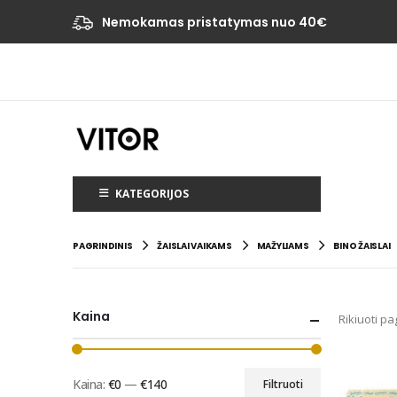
Nemokamas pristatymas nuo 40€
KATEGORIJOS
PAGRINDINIS
ŽAISLAI VAIKAMS
MAŽYLIAMS
BINO ŽAISLAI
Kaina
Rikiuoti pa
Kaina:
€0
—
€140
Filtruoti
Min
Maks