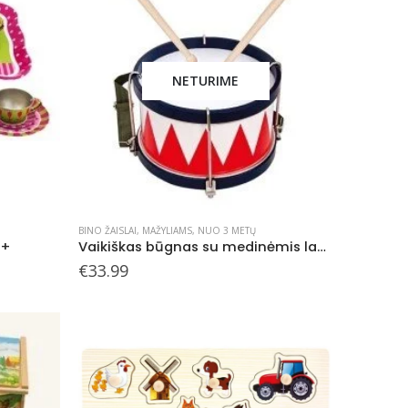
NETURIME
BINO ŽAISLAI
,
MAŽYLIAMS
,
NUO 3 METŲ
3+
Vaikiškas būgnas su medinėmis lazdelėmis
€
33.99