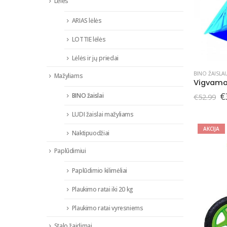
Lėlės
ARIAS lėlės
LOTTIE lėlės
Lėlės ir jų priedai
BINO ŽAISLAI
Mažyliams
Vigvama
O
€
BINO žaislai
€
52.99
p
w
LUDI žaislai mažyliams
€
AKCIJA
Naktipuodžiai
Paplūdimiui
Paplūdimio kilimėliai
Plaukimo ratai iki 20 kg
Plaukimo ratai vyresniems
Stalo žaidimai