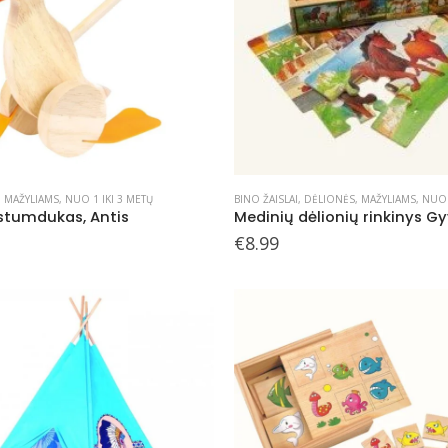
,
MAŽYLIAMS
,
NUO 1 IKI 3 METŲ
BINO ŽAISLAI
,
DĖLIONĖS
,
MAŽYLIAMS
,
NUO 
stumdukas, Antis
€
8.99