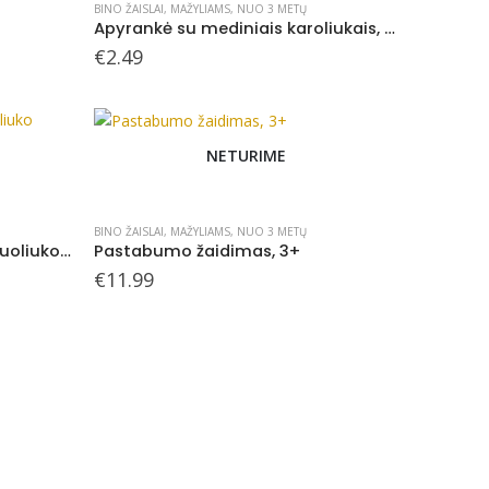
BINO ŽAISLAI
,
MAŽYLIAMS
,
NUO 3 METŲ
Apyrankė su mediniais karoliukais, Gėlytė
€
2.49
NETURIME
BINO ŽAISLAI
,
MAŽYLIAMS
,
NUO 3 METŲ
Medinis konstruktorius Kamuoliuko takelis (40 dalių), 3+
Pastabumo žaidimas, 3+
€
11.99