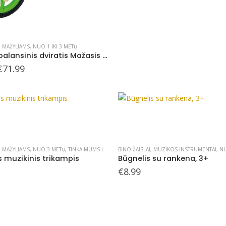
,
MAŽYLIAMS
,
NUO 1 IKI 3 METŲ
Medinis balansinis dviratis Mažasis kurmiukas (žalias)
Original
Current
€
71.99
price
price
was:
is:
€119.99.
€71.99.
,
MAŽYLIAMS
,
NUO 3 METŲ
,
TINKA MUMS IKI 112 METŲ
BINO ŽAISLAI
,
MUZIKOS INSTRUMENTAI
,
NU
s muzikinis trikampis
Būgnelis su rankena, 3+
€
8.99