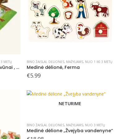
3 METŲ
BINO ŽAISLAI
,
DĖLIONĖS
,
MAŽYLIAMS
,
NUO 1 IKI 3 METŲ
Medinių dėlionių rinkinys Gyvūnai , 3+
Medinė dėlionė, Ferma
€
5.99
NETURIME
BINO ŽAISLAI
,
DĖLIONĖS
,
MAŽYLIAMS
,
NUO 3 METŲ
Medinė dėlione „Žvejyba vandenyne”
€
18.98