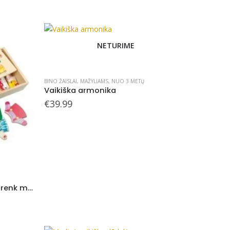
NETURIME
BINO ŽAISLAI
,
MAŽYLIAMS
,
NUO 3 METŲ
Vaikiška armonika
€
39.99
Medinė dėlionė žaidimas, Aprenk meškiukų šeimyną