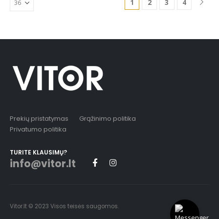
1
2
3
4
Prekių pristatymas
Grąžinimo politika
Privatumo politika
TURITE KLAUSIMŲ?
info@vitor.lt
Vitor.lt © 2023 Visos teisės saugomos.