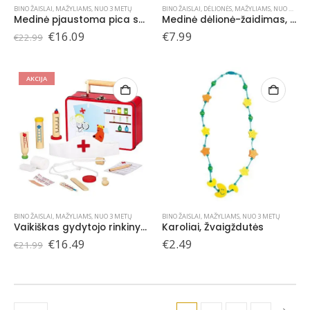
BINO ŽAISLAI
,
MAŽYLIAMS
,
NUO 3 METŲ
BINO ŽAISLAI
,
DĖLIONĖS
,
MAŽYLIAMS
,
NUO 3 METŲ
Medinė pjaustoma pica su priedais
Medinė dėlionė-žaidimas, Aprenk meškutę Bertą , 3+
Original
Current
€
16.09
€
7.99
€
22.99
price
price
was:
is:
€22.99.
€16.09.
AKCIJA
BINO ŽAISLAI
,
MAŽYLIAMS
,
NUO 3 METŲ
BINO ŽAISLAI
,
MAŽYLIAMS
,
NUO 3 METŲ
Vaikiškas gydytojo rinkinys, 3+
Karoliai, Žvaigždutės
Original
Current
€
16.49
€
2.49
€
21.99
price
price
was:
is:
€21.99.
€16.49.