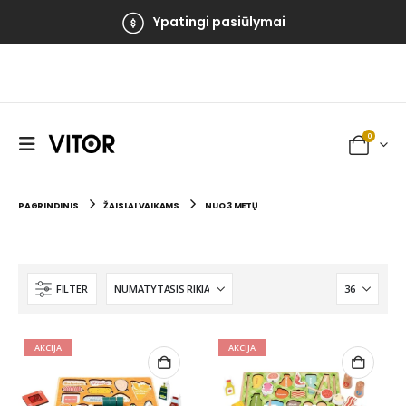
100% Saugus apmokėjimas
Ypatingi pasiūlymai
0
PAGRINDINIS
ŽAISLAI VAIKAMS
NUO 3 METŲ
FILTER
AKCIJA
AKCIJA