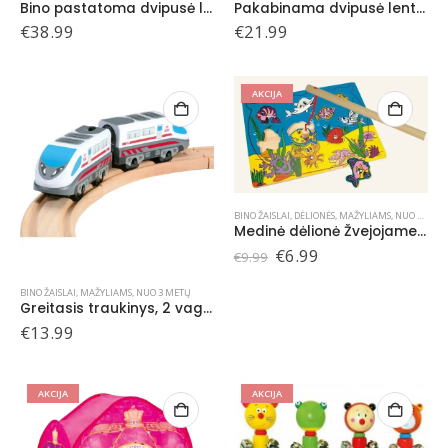
Bino pastatoma dvipusė lenta
Pakabinama dvipusė lenta su raidėmis, 3+
€
38.99
€
21.99
AKCIJA
BINO ŽAISLAI
,
DĖLIONĖS
,
MAŽYLIAMS
,
NUO 3 METŲ
Medinė dėlionė Žvejojame , 36 mėn+
Original
Current
€
6.99
€
9.99
price
price
was:
is:
BINO ŽAISLAI
,
MAŽYLIAMS
,
NUO 3 METŲ
€9.99.
€6.99.
Greitasis traukinys, 2 vagonai
€
13.99
AKCIJA
AKCIJA