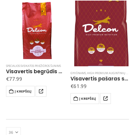
SPECIALIOS SVEIKATOS PRIEŽIŪROS ŠUNIMS
Visavertis begrūdis hipoalerginis pašaras jauniems šunims JUNIOR HYPOALLERGENIC / 10 kg
GYVŪNAMS
,
HIGH PREMIUM AUGINTINIŲ MAISTAS DELCON / BELGIJA
Visavertis pašaras suaugusiems šunims turintiems padidėjusį svorį LIGHT / 12 kg
€
77.99
€
61.99
Į KREPŠELĮ
Į KREPŠELĮ