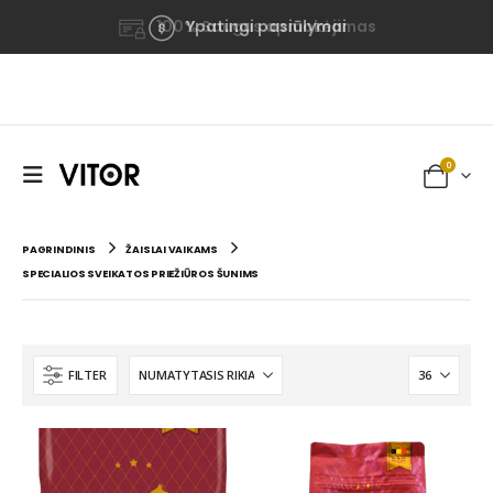
100% Saugus apmokėjimas
Ypatingi pasiūlymai
0
PAGRINDINIS
ŽAISLAI VAIKAMS
SPECIALIOS SVEIKATOS PRIEŽIŪROS ŠUNIMS
FILTER