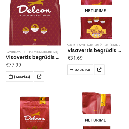
NETURIME
SPECIALIOS SVEIKATOS PRIEŽIŪROS ŠUNIMS
Visavertis begrūdis hipoalerginis pašaras suaugusiems šunims HYPOALLERGENIC su antiena / 3 kg
GYVŪNAMS
,
HIGH PREMIUM AUGINTINIŲ MAISTAS DELCON / BELGIJA
,
HIGH PREMIUM ŠUNŲ MAIS
Visavertis begrūdis hipoalerginis pašaras alergiškiems šunims HYPOALLERGENIC su ėriena / 10 kg
€
31.69
€
77.99
DAUGIAU
Į KREPŠELĮ
NETURIME