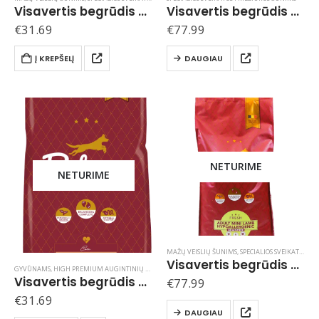
Visavertis begrūdis hipoalerginis pašaras suaugusiems mažų veislių šunims MINI HYPOALLERGENIC su ėriena / 3 kg
Visavertis begrūdis hipoalerginis pašaras suaugusiems šunims HYPOALLERGENIC su antiena / 10 kg
€
31.69
€
77.99
Į KREPŠELĮ
DAUGIAU
NETURIME
NETURIME
MAŽŲ VEISLIŲ ŠUNIMS
,
SPECIALIOS SVEIKATOS PRIEŽIŪROS ŠUNIMS
Visavertis begrūdis hipoalerginis pašaras suaugusiems mažų veislių šunims MINI HYPOALLERGENIC su ėriena / 10 kg
GYVŪNAMS
,
HIGH PREMIUM AUGINTINIŲ MAISTAS DELCON / BELGIJA
,
HIGH PREMIUM ŠUNŲ MAIS
Visavertis begrūdis hipoalerginis pašaras alergiškiems šunims HYPOALLERGENIC su ėriena / 3 kg
€
77.99
€
31.69
DAUGIAU