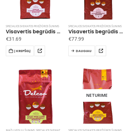
SPECIALIOS SVEIKATOS PRIEŽIŪROS ŠUNIMS
SPECIALIOS SVEIKATOS PRIEŽIŪROS ŠUNIMS
Visavertis begrūdis hipoalerginis pašaras jauniems šunims JUNIOR HYPOALLERGENIC / 3 kg
Visavertis begrūdis hipoalerginis pašaras šuniukams PUPPY HYPOALLERGENIC / 10 kg
€
31.69
€
77.99
Į KREPŠELĮ
DAUGIAU
NETURIME
MAŽŲ VEISLIŲ ŠUNIMS
,
SPECIALIOS SVEIKATOS PRIEŽIŪROS ŠUNIMS
SPECIALIOS SVEIKATOS PRIEŽIŪROS ŠUNIMS