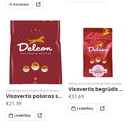
DAUGIAU
SPECIALIOS SVEIKATOS PRIEŽIŪROS ŠUNIMS
Visavertis begrūdis hipoalerginis pašaras šuniukams PUPPY HYPOALLERGENIC / 3 kg
GYVŪNAMS
,
HIGH PREMIUM AUGINTINIŲ MAISTAS DELCON / BELGIJA
,
HIGH PREMIUM ŠUNŲ MAIS
Visavertis pašaras suaugusiems šunims, turintiems padidėjusį svorį LIGHT / 3 kg
€
31.69
€
21.39
Į KREPŠELĮ
Į KREPŠELĮ