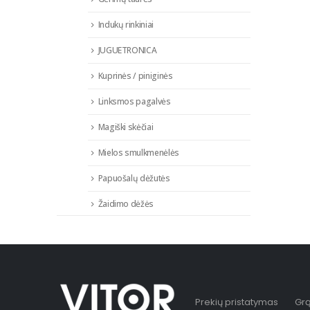
Indukų rinkiniai
JUGUETRONICA
Kuprinės / piniginės
Linksmos pagalvės
Magiški skėčiai
Mielos smulkmenėlės
Papuošalų dėžutės
Žaidimo dėžės
Prekių pristatymas
Grą