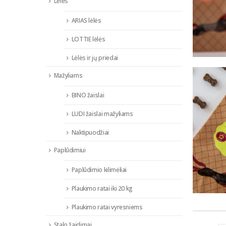
Lėlės
ARIAS lėlės
LOTTIE lėlės
Lėlės ir jų priedai
Mažyliams
BINO žaislai
LUDI žaislai mažyliams
Naktipuodžiai
Paplūdimiui
Paplūdimio kilimėliai
Plaukimo ratai iki 20 kg
Plaukimo ratai vyresniems
Stalo žaidimai