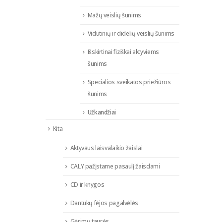
Mažų veislių šunims
Vidutinių ir didelių veislių šunims
Išskirtinai fiziškai aktyviems
šunims
Specialios sveikatos priežiūros
šunims
Užkandžiai
Kita
Aktyvaus laisvalaikio žaislai
CALY pažįstame pasaulį žaisdami
CD ir knygos
Dantukų fėjos pagalvėlės
Gėrimų taurės