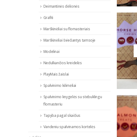
Deimantinės dėlionės
Grafiti
Marškinėliai su flomasteriais
Marškinėliai šviečiantys tamsoje
Modelinai
Nedulkančios kreidelės
PlayMais žaislai
Spalvinimo kilimėliai
Spalvinimo knygelės su stebuklingu
flomasteriu
Tapyba pagal skaičius
Vandeniu spalvinamos kortelės