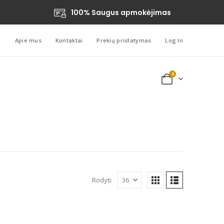
100% Saugus apmokėjimas
Apie mus
Kontaktai
Prekių pristatymas
Log In
0
Rodyti: