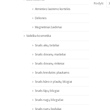
Rodyti:
Atminties lavinimo kortelės
Dėlionės
Magnetiniai žaidimai
Vaikiška kosmetika
Snails akių šešėliai
Snails dovanų maišeliai
Snails dovanų rinkiniai
Snails kreidutės plaukams
Snails kūno ir plaukų blizgiai
Snails lūpų blizgiai
Snails nagų blizgučiai
Snails nagų lipdukai