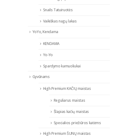
Snails Tatuiruotės
Vaikiškas nagų lakas
YoYo, Kendama
KENDAMA
Yo-Yo
Spardymo kamuoliukai
Gyvūnams
High Premium KAČIŲ maistas
Reguliarus maistas
Šlapias kačių maistas
Specialios priežiūros katėms
High Premium ŠUNŲ maistas