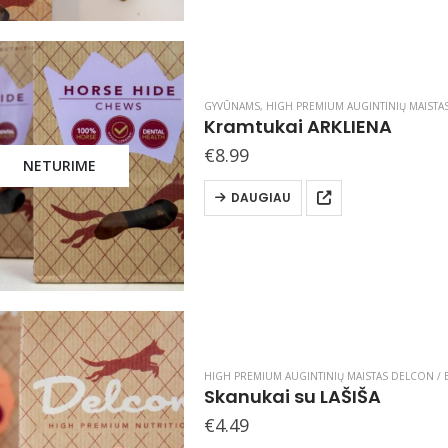
GYVŪNAMS
,
HIGH PREMIUM AUGINTINIŲ MAISTAS
Kramtukai ARKLIENA
€
8.99
NETURIME
DAUGIAU
HIGH PREMIUM AUGINTINIŲ MAISTAS DELCON / B
Skanukai su LAŠIŠA
€
4.49