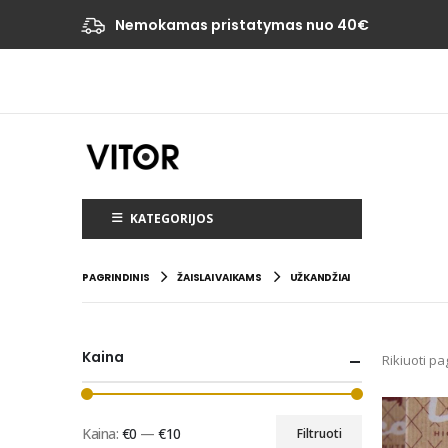
Nemokamas pristatymas nuo 40€
KATEGORIJOS
PAGRINDINIS
ŽAISLAI VAIKAMS
UŽKANDŽIAI
Kaina
Rikiuoti pa
Kaina:
€0
—
€10
Filtruoti
Min
Maks