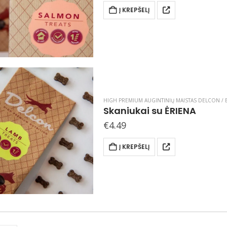
Į KREPŠELĮ
HIGH PREMIUM AUGINTINIŲ MAISTAS DELCON / B
Skaniukai su ĖRIENA
€
4.49
Į KREPŠELĮ