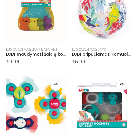
LUDI ŽAISLAI MAŽYLIAMS
,
MAŽYLIAMS
LUDI ŽAISLAI MAŽYLIAMS
LUDI maudymosi žaislų komplektas, purkštukai
LUDI pripučiamas kamuolys
€
9.99
€
6.99