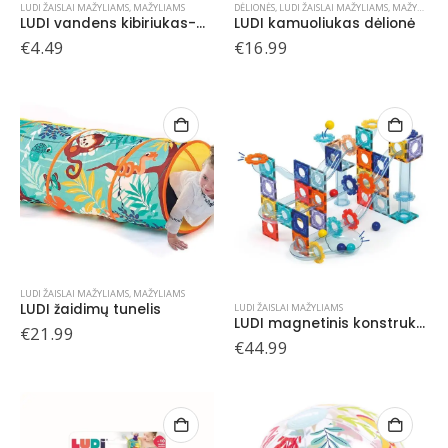
LUDI ŽAISLAI MAŽYLIAMS
,
MAŽYLIAMS
DĖLIONĖS
,
LUDI ŽAISLAI MAŽYLIAMS
,
MAŽYLIAMS
LUDI vandens kibiriukas-malūnėlis
LUDI kamuoliukas dėlionė
€
4.49
€
16.99
LUDI ŽAISLAI MAŽYLIAMS
,
MAŽYLIAMS
LUDI žaidimų tunelis
LUDI ŽAISLAI MAŽYLIAMS
LUDI magnetinis konstruktorius Trasų sistema su kamuoliukais
€
21.99
€
44.99