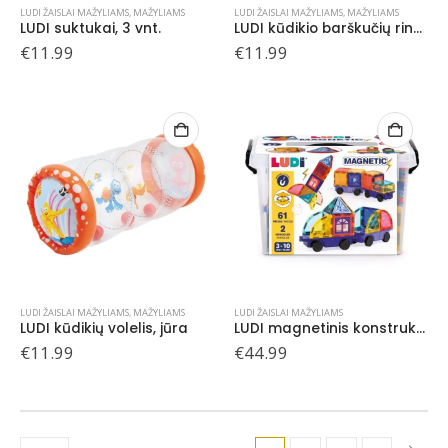
LUDI ŽAISLAI MAŽYLIAMS
,
MAŽYLIAMS
LUDI ŽAISLAI MAŽYLIAMS
,
MAŽYLIAMS
LUDI suktukai, 3 vnt.
LUDI kūdikio barškučių rinkinys
€
11.99
€
11.99
LUDI ŽAISLAI MAŽYLIAMS
,
MAŽYLIAMS
LUDI ŽAISLAI MAŽYLIAMS
LUDI kūdikių volelis, jūra
LUDI magnetinis konstruktorius su ratais
€
11.99
€
44.99