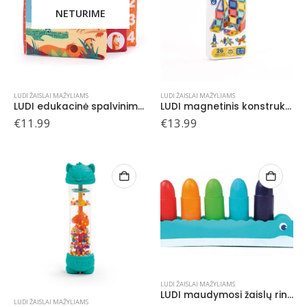
NETURIME
LUDI ŽAISLAI MAŽYLIAMS
LUDI ŽAISLAI MAŽYLIAMS
LUDI edukacinė spalvinimo knygelė
LUDI magnetinis konstruktorius Mini, kelioninis formatas
€
11.99
€
13.99
LUDI ŽAISLAI MAŽYLIAMS
LUDI maudymosi žaislų rinkinys, Kreidelės su krokodilu
LUDI ŽAISLAI MAŽYLIAMS