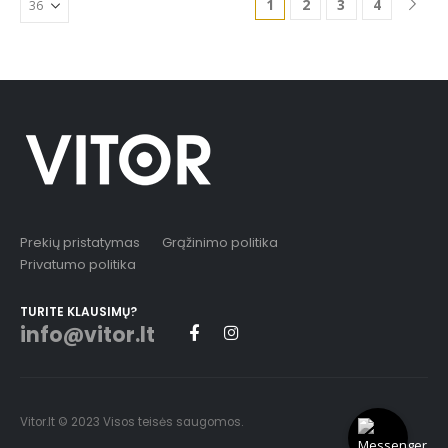
1
2
3
4
Prekių pristatymas
Grąžinimo politika
Privatumo politika
TURITE KLAUSIMŲ?
info@vitor.lt
Vitor.lt © 2023 Visos teisės saugomos.