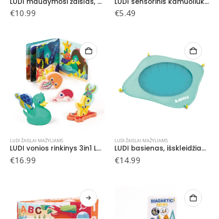
LUDI maudymosi žaislas, Jūros Triušelis
LUDI sensorinis kamuoliukas su blizgučiais, 1 vnt.
€
10.99
€
5.49
LUDI ŽAISLAI MAŽYLIAMS
LUDI ŽAISLAI MAŽYLIAMS
LUDI vonios rinkinys 3in1 Laiminga antis ir draugai
LUDI basienas, išskleidžiamas, žalias
€
16.99
€
14.99