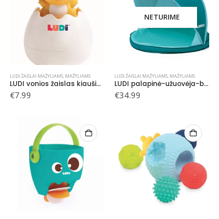
NETURIME
LUDI ŽAISLAI MAŽYLIAMS
,
MAŽYLIAMS
LUDI ŽAISLAI MAŽYLIAMS
,
MAŽYLIAMS
LUDI vonios žaislas kiaušinis, Dinozauras
LUDI palapinė-užuovėja-baseinas, žalia, 0+
€
7.99
€
34.99