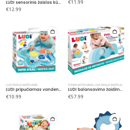
€
11.99
LUDI sensorinis žaislas kūdikiams Lietaus lazdelė
€
12.99
LUDI ŽAISLAI MAŽYLIAMS
FIZINIS AKTYVUMAS
,
LUDI ŽAISLAI MAŽYLIAMS
LUDI pripučiamas vandens kilimėlis Žvaigždutė
LUDI balansavimo žaidimas
€
10.99
€
57.99