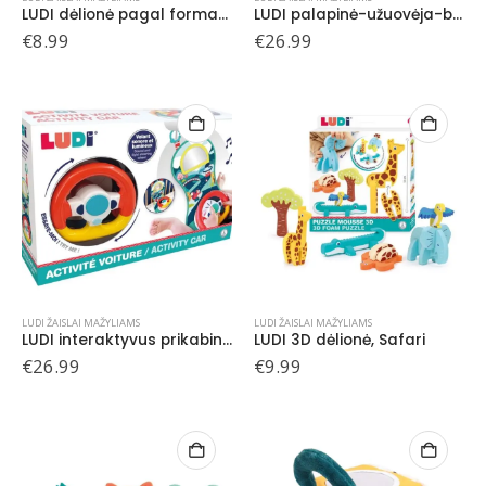
LUDI dėlionė pagal formas, Safari
LUDI palapinė-užuovėja-baseiniukas, Banginiukas
€
8.99
€
26.99
LUDI ŽAISLAI MAŽYLIAMS
LUDI ŽAISLAI MAŽYLIAMS
LUDI interaktyvus prikabinamas automobilio vairas
LUDI 3D dėlionė, Safari
€
26.99
€
9.99