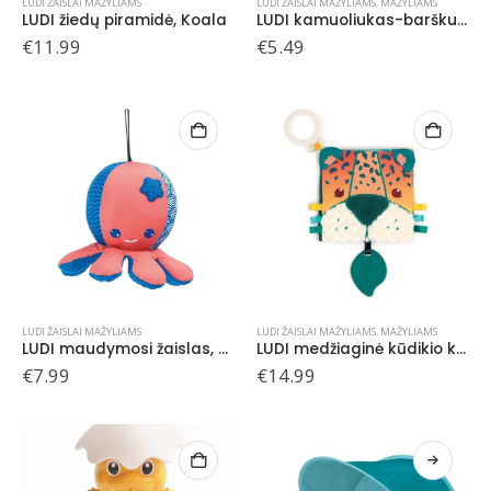
LUDI ŽAISLAI MAŽYLIAMS
LUDI ŽAISLAI MAŽYLIAMS
,
MAŽYLIAMS
LUDI žiedų piramidė, Koala
LUDI kamuoliukas-barškutis
€
11.99
€
5.49
LUDI ŽAISLAI MAŽYLIAMS
LUDI ŽAISLAI MAŽYLIAMS
,
MAŽYLIAMS
LUDI maudymosi žaislas, Aštuonkojis
LUDI medžiaginė kūdikio knygutė, džiunglės
€
7.99
€
14.99