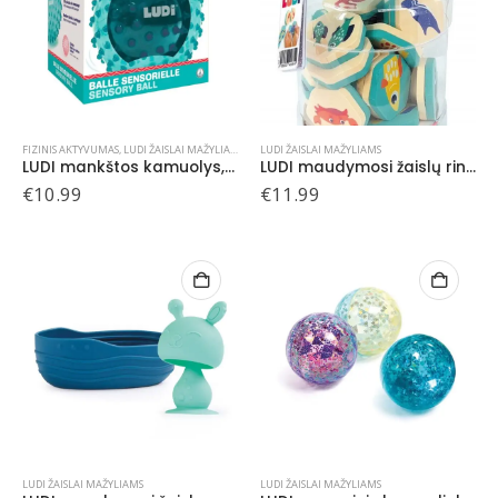
FIZINIS AKTYVUMAS
,
LUDI ŽAISLAI MAŽYLIAMS
LUDI ŽAISLAI MAŽYLIAMS
LUDI mankštos kamuolys, žalias, 20 cm
LUDI maudymosi žaislų rinkinys, Atminties kortelės
€
10.99
€
11.99
LUDI ŽAISLAI MAŽYLIAMS
LUDI ŽAISLAI MAŽYLIAMS