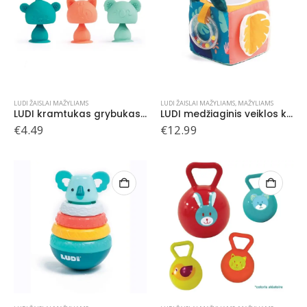
LUDI ŽAISLAI MAŽYLIAMS
LUDI ŽAISLAI MAŽYLIAMS
,
MAŽYLIAMS
LUDI kramtukas grybukas, 1 vnt.
LUDI medžiaginis veiklos kubas, lapeliai
€
4.49
€
12.99