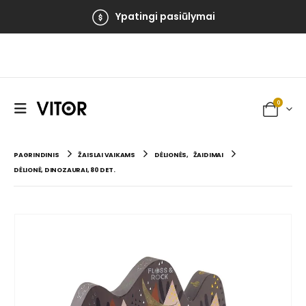
Ypatingi pasiūlymai
0
PAGRINDINIS
ŽAISLAI VAIKAMS
DĖLIONĖS
,
ŽAIDIMAI
DĖLIONĖ, DINOZAURAI, 80 DET.