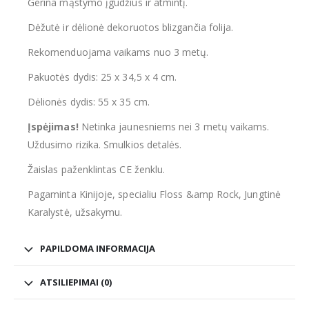
Gerina mąstymo įgūdžius ir atmintį.
Dėžutė ir dėlionė dekoruotos blizgančia folija.
Rekomenduojama vaikams nuo 3 metų.
Pakuotės dydis: 25 x 34,5 x 4 cm.
Dėlionės dydis: 55 x 35 cm.
Įspėjimas!
Netinka jaunesniems nei 3 metų vaikams.
Uždusimo rizika. Smulkios detalės.
Žaislas paženklintas CE ženklu.
Pagaminta Kinijoje, specialiu Floss &amp Rock, Jungtinė
Karalystė, užsakymu.
PAPILDOMA INFORMACIJA
ATSILIEPIMAI (0)