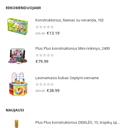
REKOMENDUOJAMI
Konstruktorius, Namas su veranda, 102
0
out of 5
Original
Current
€
13.19
€
21.99
price
price
was:
is:
Plus Plus konstruktorius Mini rinkinys, 2400
€21.99.
€13.19.
0
out of 5
€
79.99
Lavinamasis kubas Septyni viename
0
out of 5
Original
Current
€
38.99
€
59.99
price
price
was:
is:
€59.99.
€38.99.
NAUJAUSI
Plus Plus konstruktorius DIDELĖS, 15, tropikų spalvos