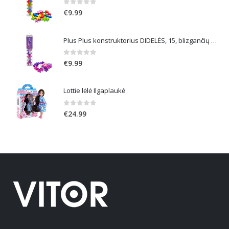
0
out of 5
€
9.99
Plus Plus konstruktorius DIDELĖS, 15, blizgančių spalvų
0
out of 5
€
9.99
Lottie lėlė Ilgaplaukė
0
out of 5
€
24.99