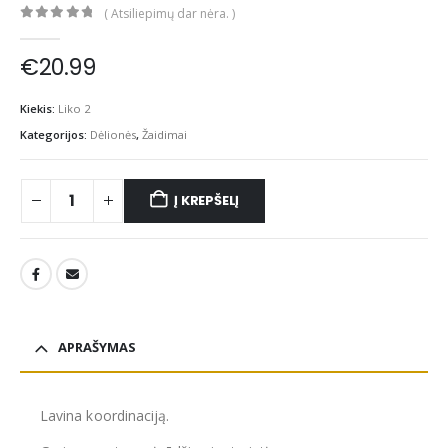
( Atsiliepimų dar nėra. )
0
out of 5
€
20.99
Kiekis:
Liko 2
Kategorijos:
Dėlionės
,
Žaidimai
Į KREPŠELĮ
APRAŠYMAS
Lavina koordinaciją.