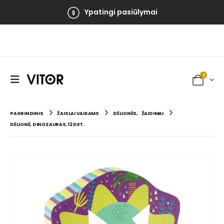
Ypatingi pasiūlymai
0
PAGRINDINIS
ŽAISLAI VAIKAMS
DĖLIONĖS
,
ŽAIDIMAI
DĖLIONĖ, DINOZAURAS, 12 DET.