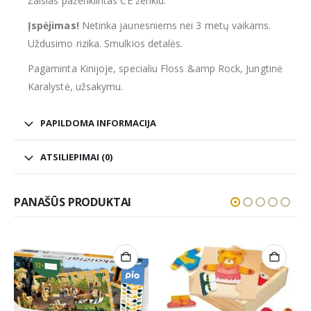
Žaislas paženklintas CE ženklu.
Įspėjimas!
Netinka jaunesniems nei 3 metų vaikams.
Uždusimo rizika. Smulkios detalės.
Pagaminta Kinijoje, specialiu Floss &amp Rock, Jungtinė
Karalystė, užsakymu.
PAPILDOMA INFORMACIJA
ATSILIEPIMAI (0)
PANAŠŪS PRODUKTAI
NETURIME