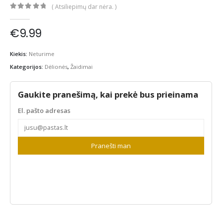
( Atsiliepimų dar nėra. )
0
out of 5
€
9.99
Kiekis:
Neturime
Kategorijos:
Dėlionės
,
Žaidimai
Gaukite pranešimą, kai prekė bus prieinama
El. pašto adresas
Pranešti man