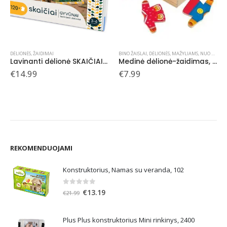
BINO ŽAISLAI
,
DĖLIONĖS
,
MAŽYLIAMS
,
NUO 3 METŲ
BINO ŽAISLAI
,
DĖLIONĖS
,
MAŽYLIAMS
,
NUO 3 METŲ
AI, 3-6 metų vaikams
Medinė dėlionė-žaidimas, Aprenk meškutę Bertą , 3+
Medinė dėlionė Skaičiai
€
7.99
€
6.99
REKOMENDUOJAMI
Konstruktorius, Namas su veranda, 102
0
out of 5
Original
Current
€
13.19
€
21.99
price
price
was:
is:
Plus Plus konstruktorius Mini rinkinys, 2400
€21.99.
€13.19.