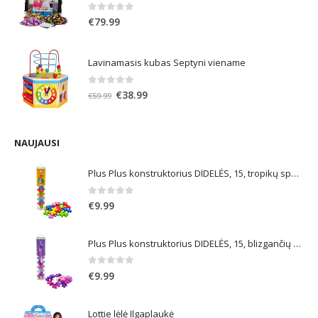
0
out of 5
€
79.99
Lavinamasis kubas Septyni viename
0
out of 5
Original
Current
€
38.99
€
59.99
price
price
was:
is:
€59.99.
€38.99.
NAUJAUSI
Plus Plus konstruktorius DIDELĖS, 15, tropikų spalvos
0
out of 5
€
9.99
Plus Plus konstruktorius DIDELĖS, 15, blizgančių spalvų
0
out of 5
€
9.99
Lottie lėlė Ilgaplaukė