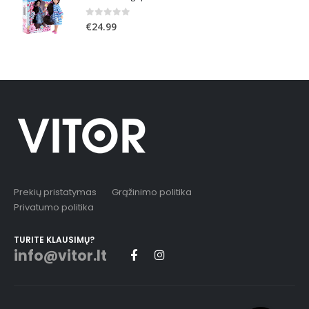
0
out of 5
€
24.99
Prekių pristatymas
Grąžinimo politika
Privatumo politika
TURITE KLAUSIMŲ?
info@vitor.lt