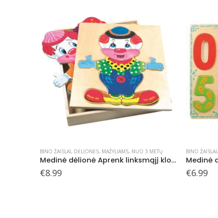
NETURIME
3 METŲ
BINO ŽAISLAI
,
DĖLIONĖS
,
MAŽYLIAMS
,
NUO 3 METŲ
DĖLIONĖS
,
Ž
Medinė dėlionė Aprenk linksmąjį klouną Fredą , 3+
Medinė dėlionė Skaičiai
€
6.99
€
14.99