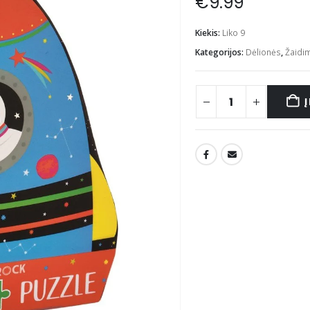
€
9.99
Kiekis:
Liko 9
Kategorijos:
Dėlionės
,
Žaidi
Į