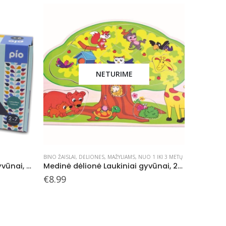
1 IKI 3 METŲ
BINO ŽAISLAI
,
DĖLIONĖS
,
MAŽYLIAMS
,
NUO 1 IKI 3 METŲ
BINO ŽAISLA
Medinė dėlionė Laukiniai gyvūnai, 24 mėn+
Medinė dėlionė Transportas
Kaladėli
€
5.99
€
8.99