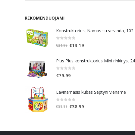
REKOMENDUOJAMI
Konstruktorius, Namas su veranda, 102
0
out of 5
Original
Current
€
13.19
€
21.99
price
price
was:
is:
Plus Plus konstruktorius Mini rinkinys, 2
€21.99.
€13.19.
0
out of 5
€
79.99
Lavinamasis kubas Septyni viename
0
out of 5
Original
Current
€
38.99
€
59.99
price
price
was:
is:
€59.99.
€38.99.