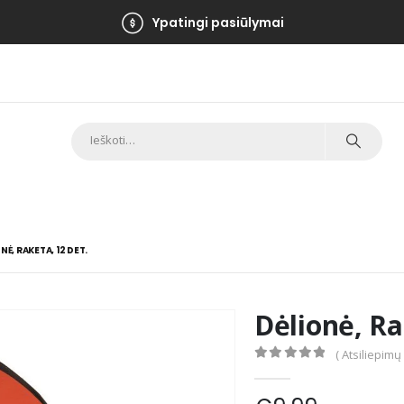
Ypatingi pasiūlymai
NĖ, RAKETA, 12 DET.
Dėlionė, Ra
( Atsiliepimų
0
out of 5