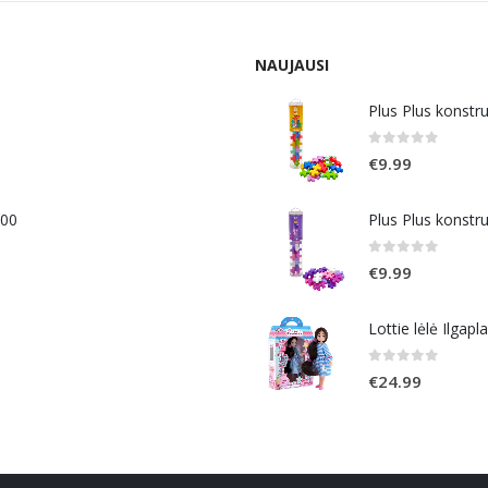
NAUJAUSI
Plus Plus konstr
0
out of 5
€
9.99
400
Plus Plus konstr
0
out of 5
€
9.99
Lottie lėlė Ilgapl
0
out of 5
€
24.99