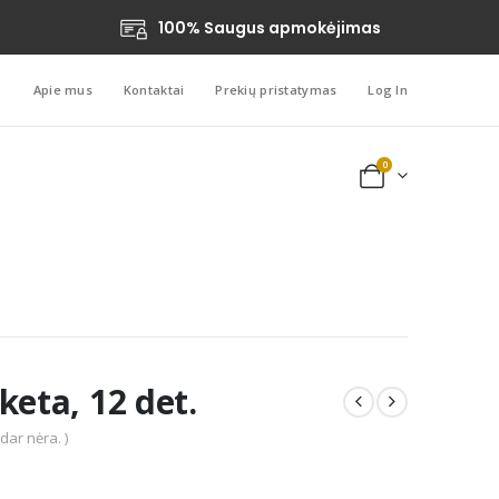
100% Saugus apmokėjimas
Apie mus
Kontaktai
Prekių pristatymas
Log In
0
keta, 12 det.
 dar nėra. )