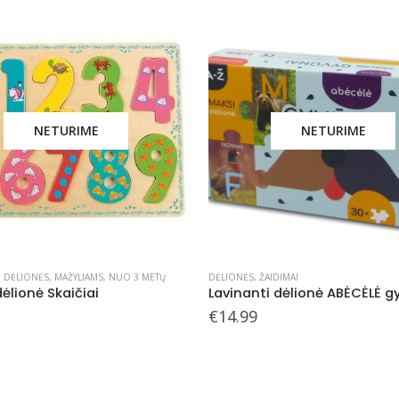
NETURIME
NETURIME
AIDIMAI
BINO ŽAISLAI
,
DĖLIONĖS
,
MAŽYLIAMS
,
NUO 
Lavinanti dėlionė ABĖCĖLĖ gyvūnai, 2+
€
8.99