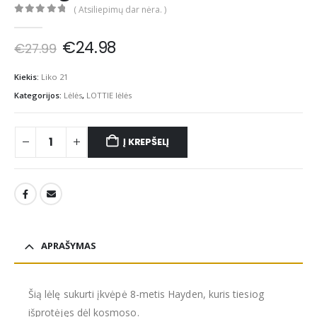
( Atsiliepimų dar nėra. )
0
out of 5
Original
Current
€
24.98
€
27.99
price
price
was:
is:
Kiekis:
Liko 21
€27.99.
€24.98.
Kategorijos:
Lėlės
,
LOTTIE lėlės
Į KREPŠELĮ
APRAŠYMAS
Šią lėlę sukurti įkvėpė 8-metis Hayden, kuris tiesiog
išprotėjęs dėl kosmoso.