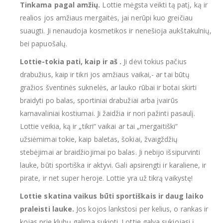
Tinkama pagal amžių.
Lottie mėgsta veikti tą patį, ką ir
realios jos amžiaus mergaitės, jai nerūpi kuo greičiau
suaugti. Ji nenaudoja kosmetikos ir nenešioja aukštakulnių,
bei papuošalų.
Lottie-tokia pati, kaip ir aš .
Ji dėvi tokius pačius
drabužius, kaip ir tikri jos amžiaus vaikai,- ar tai būtų
gražios šventinės suknelės, ar lauko rūbai ir botai skirti
braidyti po balas, sportiniai drabužiai arba įvairūs
karnavaliniai kostiumai. Ji žaidžia ir nori pažinti pasaulį.
Lottie veikia, ką ir „tikri“ vaikai ar tai „mergaitiški“
užsiėmimai tokie, kaip baletas, šokiai, žvaigždžių
stebėjimai ar braidžiojimai po balas. Ji nebijo išsipurvinti
lauke, būti sportiška ir aktyvi. Gali apsirengti ir karaliene, ir
pirate, ir net super heroje. Lottie yra už tikrą vaikystę!
Lottie skatina vaikus būti sportiškais ir daug laiko
praleisti lauke.
Jos kojos lankstosi per kelius, o rankas ir
kojas prie klubų galima sukioti. Lottie galva sukiojasi į