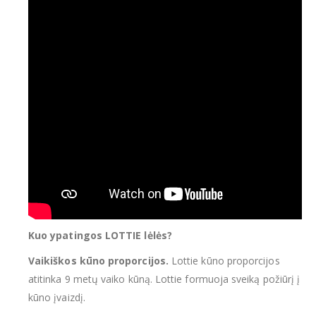
Kuo ypatingos LOTTIE lėlės?
Vaikiškos kūno proporcijos.
Lottie kūno proporcijos
atitinka 9 metų vaiko kūną. Lottie formuoja sveiką požiūrį į
kūno įvaizdį.