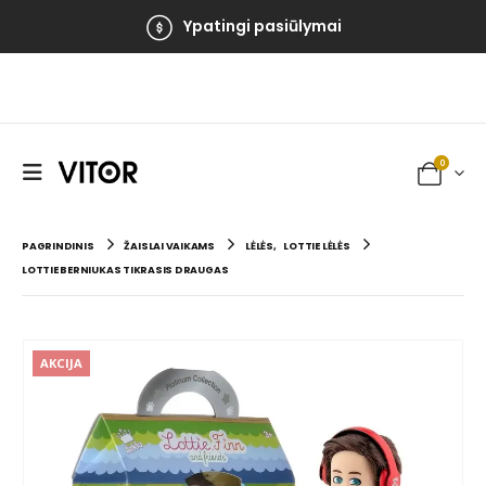
Ypatingi pasiūlymai
0
PAGRINDINIS
ŽAISLAI VAIKAMS
LĖLĖS
,
LOTTIE LĖLĖS
LOTTIE BERNIUKAS TIKRASIS DRAUGAS
AKCIJA