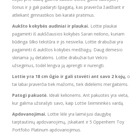
šonus ir ji gali padaryti špagatą, kas praverčia žaidžiant ir
atliekant gimnastikos bei karatė pratimus.
Aukšto kokybės audiniai ir plaukai.
Lottie plaukai
pagaminti iš aukščiausios kokybės Saran neilono, kuriam
būdinga šilko tekstūra ir jis nesivelia. Lottie drabužiai yra
pagaminti iš aukštos kokybės medžiagų. Daug dėmesio
skiriama jų detalėms. Lottie drabužiai turi Velcro
užsegimus, todėl lengva ją aprengti ir nurengti.
Lottie yra 18 cm ūgio ir gali stovėti ant savo 2 kojų,
o
tai labai praverčia tiek mažoms, tiek didelėms mergaitėms.
Patogi pakuotė.
Ideali kelionėms. Ant pakuotės yra vieta,
kur galima užsirašyti savo, kaip Lottie šeimininkės vardą.
Apdovanojimai.
Lottie lėlė yra laimėjusi daugybę
tarptautinių apdovanojimų, įskaitant ir 5 Oppenhem Toy
Portfolio Platinum apdovanojimus.