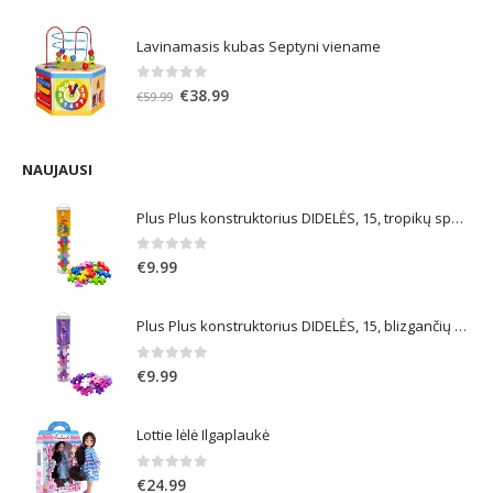
Lavinamasis kubas Septyni viename
0
out of 5
Original
Current
€
38.99
€
59.99
price
price
was:
is:
€59.99.
€38.99.
NAUJAUSI
Plus Plus konstruktorius DIDELĖS, 15, tropikų spalvos
0
out of 5
€
9.99
Plus Plus konstruktorius DIDELĖS, 15, blizgančių spalvų
0
out of 5
€
9.99
Lottie lėlė Ilgaplaukė
0
out of 5
€
24.99