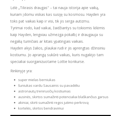
Lėlė „Tikrasis draugas“ – tai nauja istorija apie vaiką,
kuriam įdomu viskas kas susiję su kosmosu. Hayden yra
toks pat vaikas kaip ir visi, tik jis serga autizmu.
Tyrimai rodo, kad vaikai, žaidžiantys su tokiomis lėlėmis
kaip Hayden, lengviau užmezga pokalbį ir draugauja su
negalią turinčiais ar kitais ypatingais vaikais.
Hayden akys žalios, plaukai rudi ir jis aprengtas džinsiniu
kostiumu. Jo aprangą sukūrė vaikas, kuris nugalėjo tam
specialiai suorganizuotame Lottie konkurse.
Rinkinyje yra:
super mielas berniukas
šuniukas vardu Sausainis su pavadėliu
astronautų treniruočių kostiumas
ausinės, skirtos sumažinti potencialiai blaškančius garsus
akiniai, skirti sumažinti regos jutimo perkrovą
kortelės, skirtos bendravimui