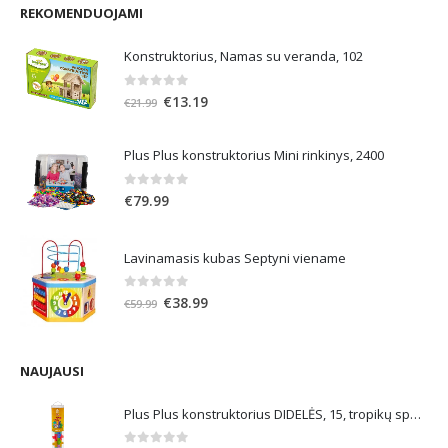
REKOMENDUOJAMI
Konstruktorius, Namas su veranda, 102
0
out of 5
Original
Current
€
13.19
€
21.99
price
price
was:
is:
Plus Plus konstruktorius Mini rinkinys, 2400
€21.99.
€13.19.
0
out of 5
€
79.99
Lavinamasis kubas Septyni viename
0
out of 5
Original
Current
€
38.99
€
59.99
price
price
was:
is:
€59.99.
€38.99.
NAUJAUSI
Plus Plus konstruktorius DIDELĖS, 15, tropikų spalvos