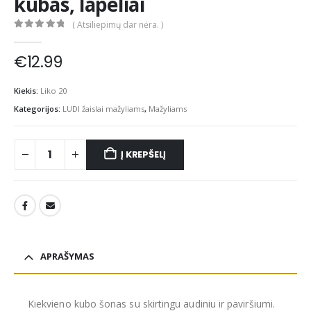
kubas, lapeliai
( Atsiliepimų dar nėra. )
0
out of 5
€
12.99
Kiekis:
Liko 20
Kategorijos:
LUDI žaislai mažyliams
,
Mažyliams
Į KREPŠELĮ
APRAŠYMAS
Kiekvieno kubo šonas su skirtingu audiniu ir paviršiumi.