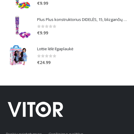
0
out of 5
€
9.99
Plus Plus konstruktorius DIDELĖS, 15, blizgančių spalvų
0
out of 5
€
9.99
Lottie lėlė Ilgaplaukė
0
out of 5
€
24.99