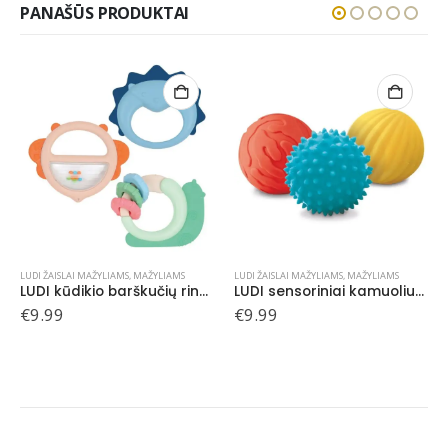
PANAŠŪS PRODUKTAI
LUDI ŽAISLAI MAŽYLIAMS
,
MAŽYLIAMS
LUDI ŽAISLAI MAŽYLIAMS
,
MAŽYLIAMS
LUDI kūdikio barškučių rinkinys trio
LUDI sensoriniai kamuoliukai, 3 vnt.
LUDI sensoriniai kamuoliukai, rožinė ir geltona, 3 vnt.
€
9.99
€
13.99