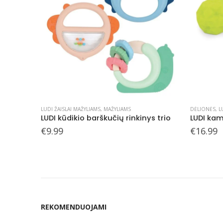
DĖLIONĖS
,
LUDI ŽAISLAI MAŽYLIAMS
,
MAŽYLIAMS
LUDI ŽAISLAI
s trio
LUDI kamuoliukas dėlionė
LUDI kūdi
€
16.99
€
11.99
REKOMENDUOJAMI