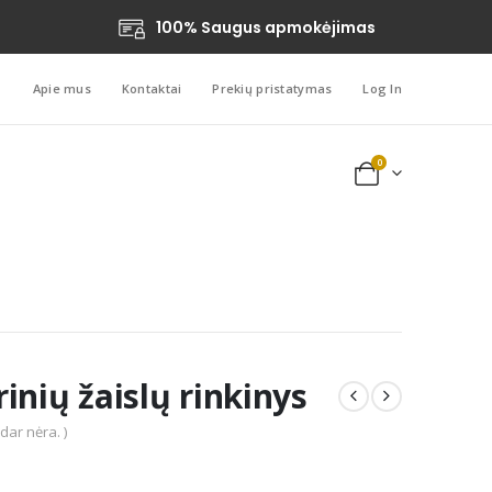
100% Saugus apmokėjimas
Apie mus
Kontaktai
Prekių pristatymas
Log In
0
inių žaislų rinkinys
 dar nėra. )