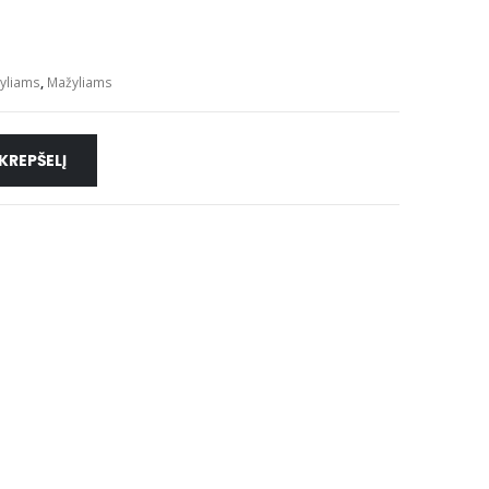
žyliams
,
Mažyliams
 KREPŠELĮ