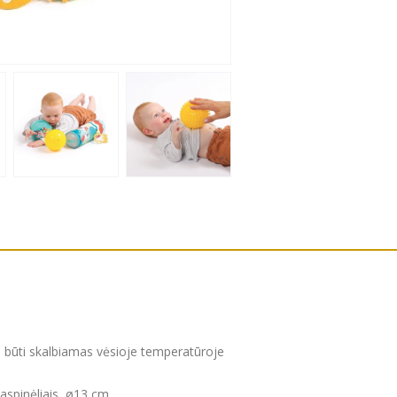
li būti skalbiamas vėsioje temperatūroje
kaspinėliais, ø13 cm