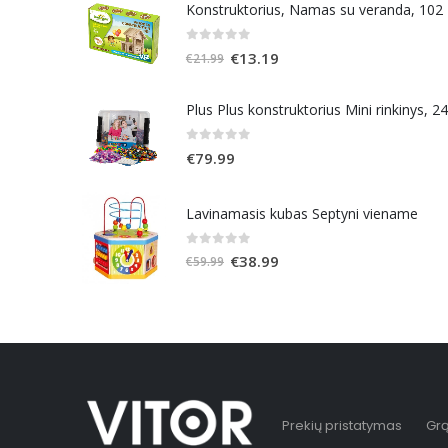
Konstruktorius, Namas su veranda, 102
0
out of 5
Original
Current
€
13.19
€
21.99
price
price
was:
is:
Plus Plus konstruktorius Mini rinkinys, 2
€21.99.
€13.19.
0
out of 5
€
79.99
Lavinamasis kubas Septyni viename
0
out of 5
Original
Current
€
38.99
€
59.99
price
price
was:
is:
€59.99.
€38.99.
Prekių pristatymas
Grą