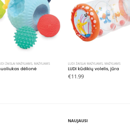
 MAŽYLIAMS
,
MAŽYLIAMS
LUDI ŽAISLAI MAŽYLIAMS
,
MAŽYLIAMS
kių volelis, jūra
€
7.99
NAUJAUSI