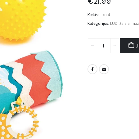
€
21.99
Kiekis:
Liko 4
Kategorijos:
LUDI žaislai ma
Į