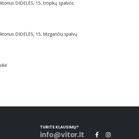
uktorius DIDELĖS, 15, tropikų spalvos
uktorius DIDELĖS, 15, blizgančių spalvų
aukė
TURITE KLAUSIMŲ?
info@vitor.lt