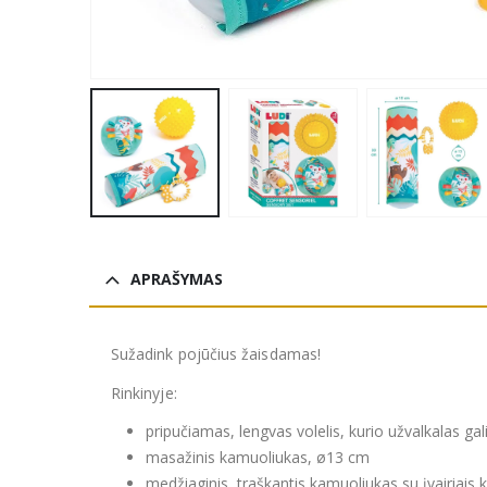
APRAŠYMAS
Sužadink pojūčius žaisdamas!
Rinkinyje:
pripučiamas, lengvas volelis, kurio užvalkalas ga
masažinis kamuoliukas, ø13 cm
medžiaginis, traškantis kamuoliukas su įvairiais 