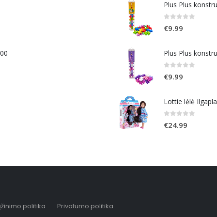
Plus Plus konstr
0
out of 5
€
9.99
400
Plus Plus konstr
0
out of 5
€
9.99
Lottie lėlė Ilgapl
0
out of 5
€
24.99
žinimo politika
Privatumo politika