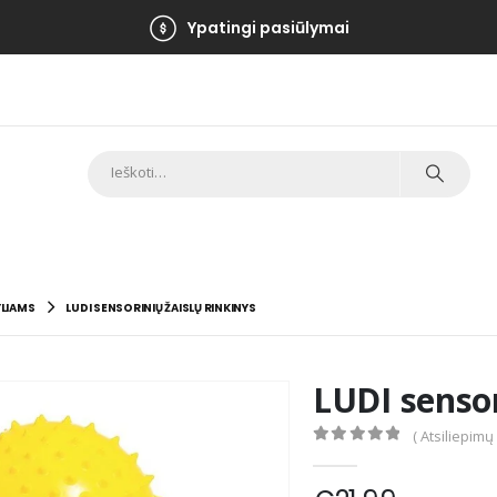
Ypatingi pasiūlymai
LIAMS
LUDI SENSORINIŲ ŽAISLŲ RINKINYS
LUDI sensor
( Atsiliepimų
0
out of 5