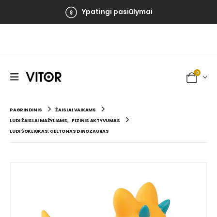
100% Saugus apmokėjimas
Ypatingi pasiūlymai
0
PAGRINDINIS
ŽAISLAI VAIKAMS
LUDI ŽAISLAI MAŽYLIAMS
,
FIZINIS AKTYVUMAS
LUDI ŠOKLIUKAS, GELTONAS DINOZAURAS