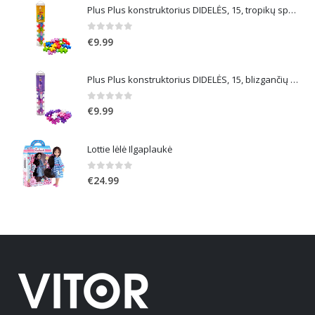
Plus Plus konstruktorius DIDELĖS, 15, tropikų spalvos
0
out of 5
€
9.99
Plus Plus konstruktorius DIDELĖS, 15, blizgančių spalvų
0
out of 5
€
9.99
Lottie lėlė Ilgaplaukė
0
out of 5
€
24.99