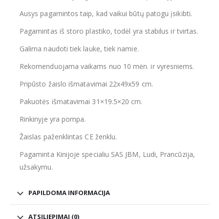
Ausys pagamintos taip, kad vaikui būtų patogu įsikibti.
Pagamintas iš storo plastiko, todėl yra stabilus ir tvirtas.
Galima naudoti tiek lauke, tiek namie.
Rekomenduojama vaikams nuo 10 mėn. ir vyresniems.
Pripūsto žaislo išmatavimai 22x49x59 cm.
Pakuotės išmatavimai 31×19.5×20 cm.
Rinkinyje yra pompa.
Žaislas paženklintas CE ženklu.
Pagaminta Kinijoje specialiu SAS JBM, Ludi, Prancūzija,
užsakymu.
PAPILDOMA INFORMACIJA
ATSILIEPIMAI (0)