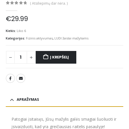
( Atsiliepimų dar nėra. )
0
out of 5
€
29.99
Kiekis:
Liko 6
Kategorijos:
Fizinis aktyvumas
,
LUDI žaislai mažyliams
Į KREPŠELĮ
APRAŠYMAS
Patogiai įsitaisęs, Jūsų mažylis galės smagiai šuoliuoti ir
įsivaizduoti, kad yra greičiausias raitelis pasaulyje!