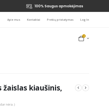
100% Saugus apmokėjimas
Apie mus
Kontaktai
Prekių pristatymas
Log In
0
 žaislas kiaušinis,
 dar nėra. )