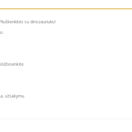
liuškenkitės su dinozauriuku!
o.
išdžiovinkite.
ja, užsakymu.