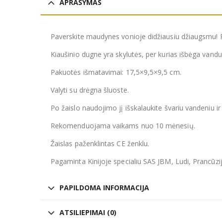
APRAŠYMAS
Paverskite maudynes vonioje didžiausiu džiaugsmu! P
Kiaušinio dugne yra skylutės, per kurias išbėga vandu
Pakuotės išmatavimai: 17,5×9,5×9,5 cm.
Valyti su drėgna šluoste.
Po žaislo naudojimo jį išskalaukite švariu vandeniu ir 
Rekomenduojama vaikams nuo 10 mėnesių.
Žaislas paženklintas CE ženklu.
Pagaminta Kinijoje specialiu SAS JBM, Ludi, Prancūzi
PAPILDOMA INFORMACIJA
ATSILIEPIMAI (0)