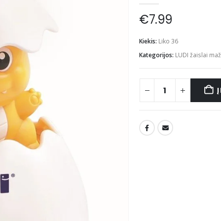
€
7.99
Kiekis:
Liko 36
Kategorijos:
LUDI žaislai ma
Į