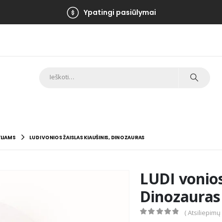
Ypatingi pasiūlymai
LIAMS
LUDI VONIOS ŽAISLAS KIAUŠINIS, DINOZAURAS
LUDI vonios
Dinozauras
( Atsiliepimų
0
out of 5