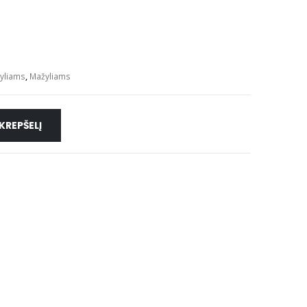
žyliams
,
Mažyliams
 KREPŠELĮ