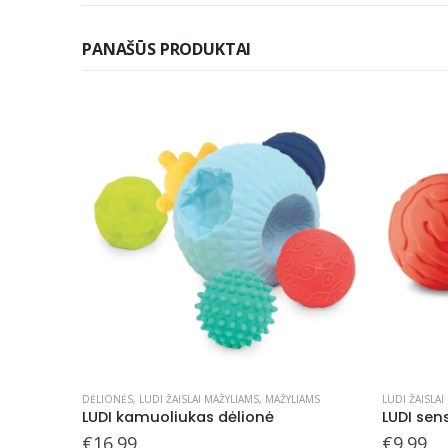
PANAŠŪS PRODUKTAI
DĖLIONĖS
,
LUDI ŽAISLAI MAŽYLIAMS
,
MAŽYLIAMS
LUDI ŽAISLAI
s trio
LUDI kamuoliukas dėlionė
LUDI sens
€
16.99
€
9.99