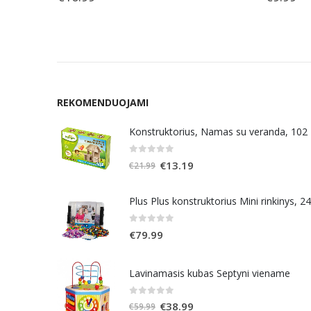
REKOMENDUOJAMI
Konstruktorius, Namas su veranda, 102
0
out of 5
Original
Current
€
13.19
€
21.99
price
price
was:
is:
Plus Plus konstruktorius Mini rinkinys, 2
€21.99.
€13.19.
0
out of 5
€
79.99
Lavinamasis kubas Septyni viename
0
out of 5
Original
Current
€
38.99
€
59.99