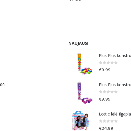
NAUJAUSI
Plus Plus konstr
0
out of 5
€
9.99
400
Plus Plus konstr
0
out of 5
€
9.99
Lottie lėlė Ilgapl
0
out of 5
€
24.99