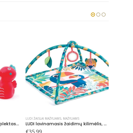
LUDI ŽAISLAI MAŽYLIAMS
,
MAŽYLIAMS
LUDI ŽAISLA
LUDI maudymosi žaislų komplektas, Jūros gyvūnai, 4 vnt.
LUDI lavinamasis žaidimų kilimėlis, Tukanas
LUDI šok
€
35.99
€
31.99