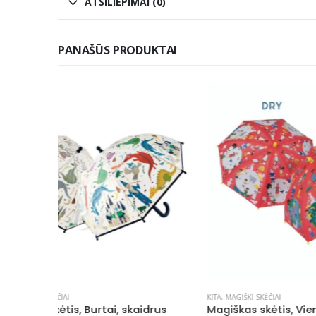
ATSILIEPIMAI (0)
PANAŠŪS PRODUKTAI
KITA
,
MAGIŠKI SKĖČIAI
MAGIŠKI SKĖČ
drus
Magiškas skėtis, Vienas Pasaulis
Magiškas