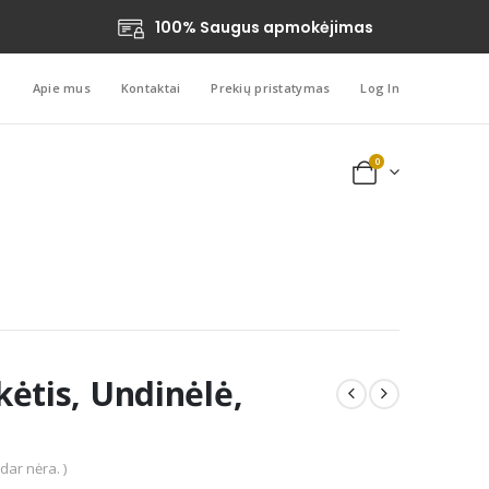
100% Saugus apmokėjimas
Apie mus
Kontaktai
Prekių pristatymas
Log In
0
ėtis, Undinėlė,
 dar nėra. )