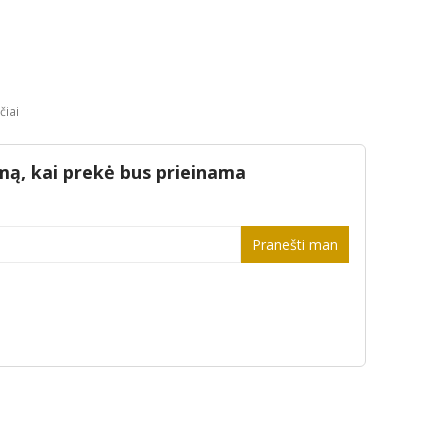
čiai
mą, kai prekė bus prieinama
Pranešti man