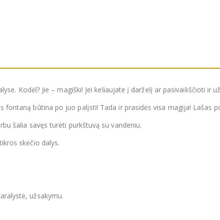
lyse. Kodėl? Jie – magiški! Jei keliaujate į darželį ar pasivaikščioti ir už
s fontaną būtina po juo palįsti! Tada ir prasidės visa magija! Lašas po
arbu šalia savęs turėti purkštuvą su vandeniu.
tikros skėčio dalys.
Karalystė, užsakymu.