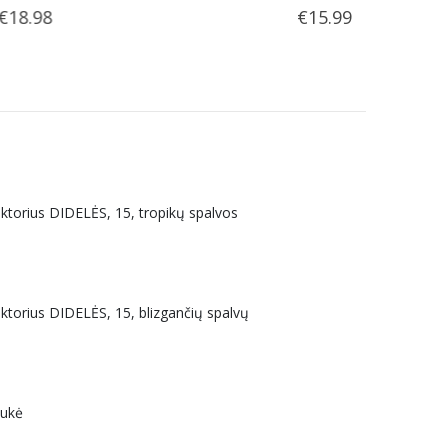
€
15.99
uktorius DIDELĖS, 15, tropikų spalvos
uktorius DIDELĖS, 15, blizgančių spalvų
aukė