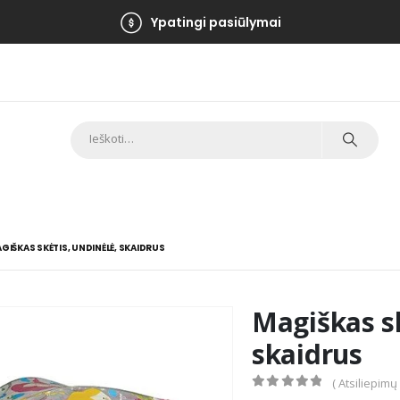
Ypatingi pasiūlymai
GIŠKAS SKĖTIS, UNDINĖLĖ, SKAIDRUS
Magiškas sk
skaidrus
( Atsiliepimų
0
out of 5