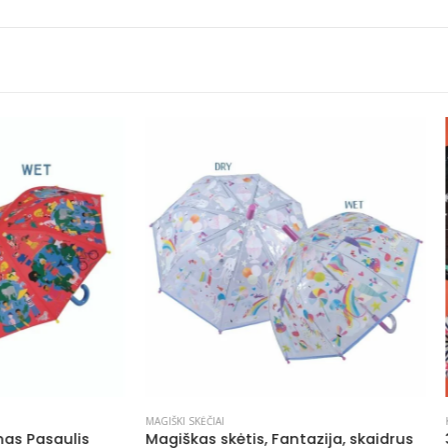
IAI
KITA
,
MAGIŠKI SKĖČIAI
 skėtis, Fantazija, skaidrus
3D magiškas skėtis, Kosmo