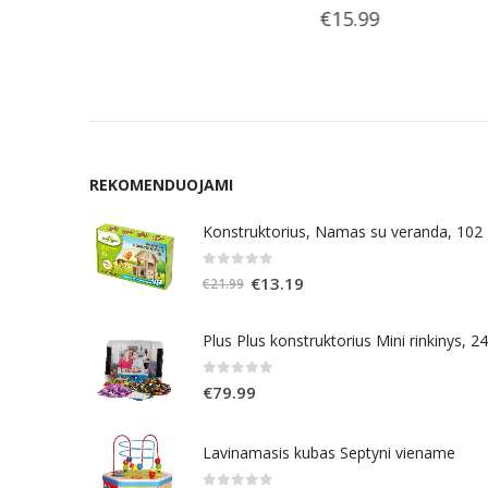
€
15.99
€
15.99
REKOMENDUOJAMI
Konstruktorius, Namas su veranda, 102
0
out of 5
Original
Current
€
13.19
€
21.99
price
price
was:
is:
Plus Plus konstruktorius Mini rinkinys, 2
€21.99.
€13.19.
0
out of 5
€
79.99
Lavinamasis kubas Septyni viename