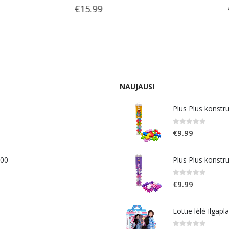
€
18.98
NAUJAUSI
Plus Plus konstr
0
out of 5
€
9.99
400
Plus Plus konstr
0
out of 5
€
9.99
Lottie lėlė Ilgapl