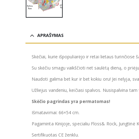
APRAŠYMAS
Skėčiai, kurie išpopuliarėjo ir retai lietaus turinčiose ša
Su skėčiu smagu vaikščioti net saulėtą dieną, o priėju
Naudoti galima bet kur ir bet kokiu oru! Jei nelyja, sv
Užliejus vandeniu, keičiasi spalvos. Nusispalvina tam 
Skėčio pagrindas yra permatomas!
Išmatavimai: 66×54 cm.
Pagaminta Kinijoje, specialiu Floss& Rock, Jungtinė 
Sertifikuotas CE ženklu.