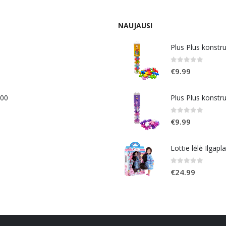
NAUJAUSI
Plus Plus konstr
0
out of 5
€
9.99
400
Plus Plus konstr
0
out of 5
€
9.99
Lottie lėlė Ilgapl
0
out of 5
€
24.99