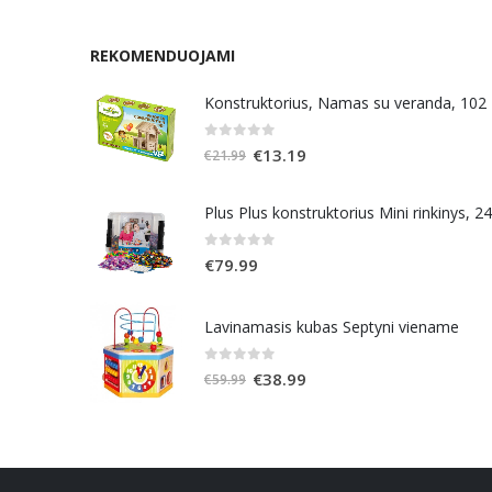
REKOMENDUOJAMI
Konstruktorius, Namas su veranda, 102
0
out of 5
Original
Current
€
13.19
€
21.99
price
price
was:
is:
Plus Plus konstruktorius Mini rinkinys, 2
€21.99.
€13.19.
0
out of 5
€
79.99
Lavinamasis kubas Septyni viename
0
out of 5
Original
Current
€
38.99
€
59.99
price
price
was:
is:
€59.99.
€38.99.