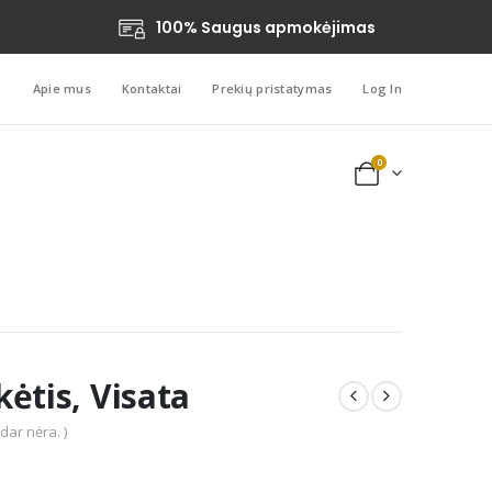
100% Saugus apmokėjimas
Apie mus
Kontaktai
Prekių pristatymas
Log In
0
ėtis, Visata
 dar nėra. )