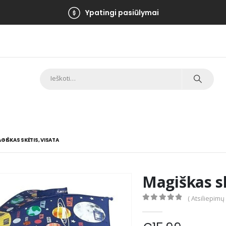
Ypatingi pasiūlymai
GIŠKAS SKĖTIS, VISATA
Magiškas sk
( Atsiliepimų
0
out of 5