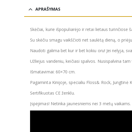
APRAŠYMAS
Skėčiai, kurie išpopuliarėjo ir retai lietaus turinčiose ša
Su skėčiu smagu vaikščioti net saulėtą dieną, o priėju
Naudoti galima bet kur ir bet kokiu oru! Jei nelyja, sv
Užliejus vandeniu, keičiasi spalvos. Nusispalvina tam 
Išmatavimai: 60×70 cm.
Pagaminta Kinijoje, specialiu Floss& Rock, Jungtinė 
Sertifikuotas CE ženklu.
Įspėjimas! Netinka jaunesniems nei 3 metų vaikams.