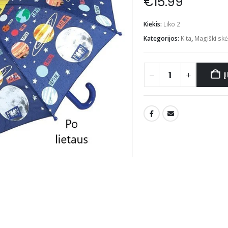
€
15.99
Kiekis:
Liko 2
Kategorijos:
Kita
,
Magiški skė
Į