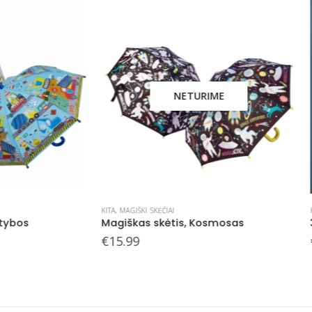
NETURIME
NETURIME
 SKĖČIAI
KITA
,
MAGIŠKI SKĖČIAI
 skėtis, Kosmosas
3D magiškas skėtis, Užburtoj
€
18.98