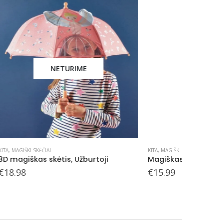
KITA
,
MAGIŠKI SKĖČIAI
KITA
,
MAGIŠK
i
Magiškas skėtis, Vaivorykštė
Magiškas
€
15.99
€
15.99