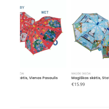
MAGIŠKI SKĖČIAI
KITA
,
MAGIŠKI
ulis
Magiškas skėtis, Statybos
Magiškas
€
15.99
€
15.99