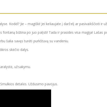
lyse. Kodėl? Jie – magiški! Jei keliaujate į darželį ar pasivaikščioti ir už
s fontaną būtina po juo palįsti! Tada ir prasidės visa magija! Lašas po
arbu šalia savęs turėti purkštuvą su vandeniu.
tikros skėčio dalys.
Karalystė, užsakymu.
 Smulkios detalės. Uždusimo pavojus.