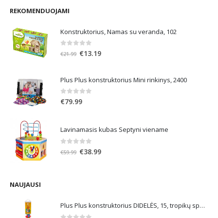
REKOMENDUOJAMI
Konstruktorius, Namas su veranda, 102
0
out of 5
Original
Current
€
13.19
€
21.99
price
price
was:
is:
Plus Plus konstruktorius Mini rinkinys, 2400
€21.99.
€13.19.
0
out of 5
€
79.99
Lavinamasis kubas Septyni viename
0
out of 5
Original
Current
€
38.99
€
59.99
price
price
was:
is:
€59.99.
€38.99.
NAUJAUSI
Plus Plus konstruktorius DIDELĖS, 15, tropikų spalvos