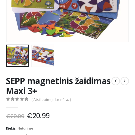
SEPP magnetinis žaidimas
Maxi 3+
( Atsiliepimų dar nėra. )
0
out of 5
Original
Current
€
20.99
€
29.99
price
price
was:
is:
Kiekis:
Neturime