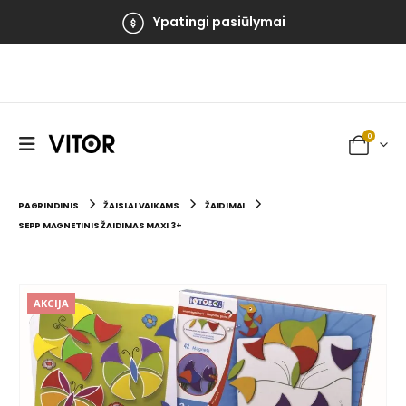
Ypatingi pasiūlymai
0
PAGRINDINIS
ŽAISLAI VAIKAMS
ŽAIDIMAI
SEPP MAGNETINIS ŽAIDIMAS MAXI 3+
AKCIJA