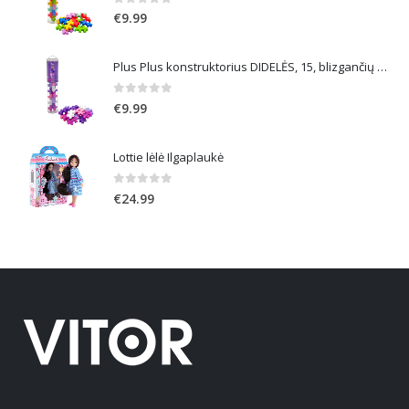
0
out of 5
€
9.99
Plus Plus konstruktorius DIDELĖS, 15, blizgančių spalvų
0
out of 5
€
9.99
Lottie lėlė Ilgaplaukė
0
out of 5
€
24.99