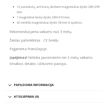
12 paveikslų, ant kurių dedami magnetukai dydis 285×295
mm.
1 magnetinė lenta dydis 290×310 mm.
42 minkšti magnetukai dydis 58 mm 6 spalvos.
Rekomenduojama vaikams nuo 3 metų.
Žaislas paženklintas CE ženklu.
Pagaminta Prancūzijoje.
Įspėjimas!
Netinka jaunesniems nei 3 metų vaikams.
Smulkios detalės. Uždusimo pavojus.
PAPILDOMA INFORMACIJA
ATSILIEPIMAI (0)