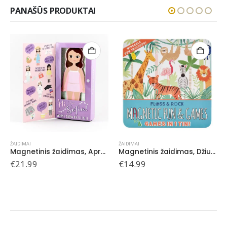
PANAŠŪS PRODUKTAI
ŽAIDIMAI
ŽAIDIMAI
Magnetinis žaidimas, Aprenk lėlytę Sofiją
Magnetinis žaidimas, Džiunglės 4 in 1
Magnetinis žaidimas, Aprenk naminius gyvūnėlius
€
14.99
€
23.99