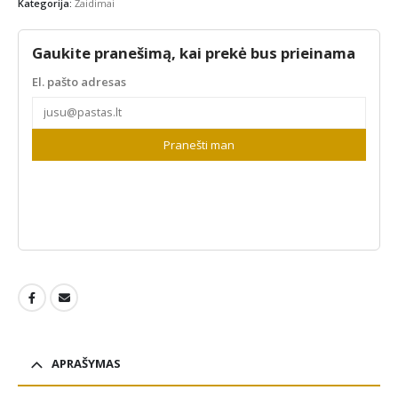
€29.99.
€20.99.
Kategorija:
Žaidimai
Gaukite pranešimą, kai prekė bus prieinama
El. pašto adresas
Pranešti man
APRAŠYMAS