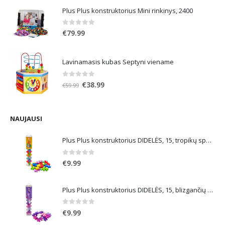
was:
is:
Plus Plus konstruktorius Mini rinkinys, 2400
€21.99.
€13.19.
0
out of 5
€
79.99
Lavinamasis kubas Septyni viename
0
out of 5
Original
Current
€
38.99
€
59.99
price
price
was:
is:
€59.99.
€38.99.
NAUJAUSI
Plus Plus konstruktorius DIDELĖS, 15, tropikų spalvos
0
out of 5
€
9.99
Plus Plus konstruktorius DIDELĖS, 15, blizgančių spalvų
0
out of 5
€
9.99