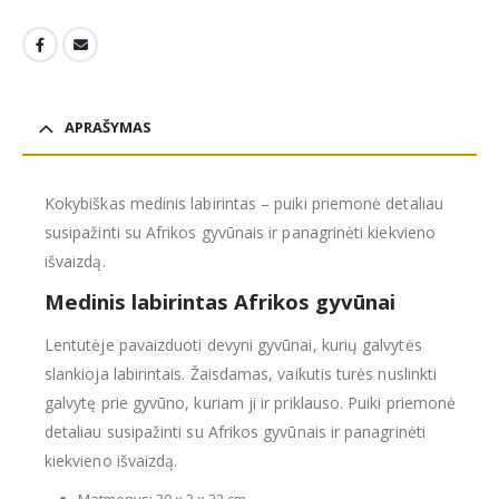
APRAŠYMAS
Kokybiškas medinis labirintas – puiki priemonė detaliau
susipažinti su Afrikos gyvūnais ir panagrinėti kiekvieno
išvaizdą.
Medinis labirintas Afrikos gyvūnai
Lentutėje pavaizduoti devyni gyvūnai, kurių galvytės
slankioja labirintais. Žaisdamas, vaikutis turės nuslinkti
galvytę prie gyvūno, kuriam ji ir priklauso. Puiki priemonė
detaliau susipažinti su Afrikos gyvūnais ir panagrinėti
kiekvieno išvaizdą.
Matmenys: 30 x 2 x 22 cm.