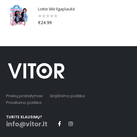
Lottie lėlė Ilgaplaukė
0
out of 5
€
24.99
Prekių pristatymas
Grąžinimo politika
Privatumo politika
TURITE KLAUSIMŲ?
info@vitor.lt