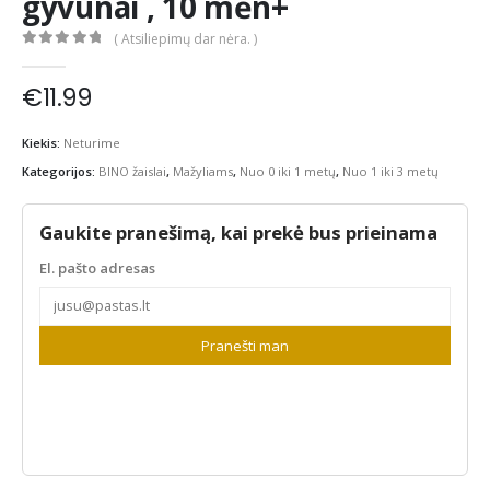
gyvūnai , 10 mėn+
( Atsiliepimų dar nėra. )
0
out of 5
€
11.99
Kiekis:
Neturime
Kategorijos:
BINO žaislai
,
Mažyliams
,
Nuo 0 iki 1 metų
,
Nuo 1 iki 3 metų
Gaukite pranešimą, kai prekė bus prieinama
El. pašto adresas
Pranešti man