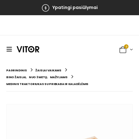
Ypatingi pasiūlymai
0
PAGRINDINIS
ŽAISLAI VAIKAMS
BINO ŽAISLAI
,
NUO 3 METŲ
,
MAŽYLIAMS
MEDINIS TRAKTORIUKAS SU PRIEKABA IR KALADĖLĖMIS