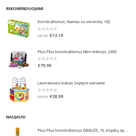
REKOMENDUOJAMI
Konstruktorius, Namas su veranda, 102
0
out of 5
Original
Current
€
13.19
€
21.99
price
price
was:
is:
Plus Plus konstruktorius Mini rinkinys, 2400
€21.99.
€13.19.
0
out of 5
€
79.99
Lavinamasis kubas Septyni viename
0
out of 5
Original
Current
€
38.99
€
59.99
price
price
was:
is:
€59.99.
€38.99.
NAUJAUSI
Plus Plus konstruktorius DIDELĖS, 15, tropikų spalvos