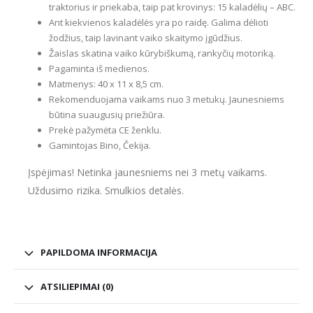
traktorius ir priekaba, taip pat krovinys: 15 kaladėlių – ABC.
Ant kiekvienos kaladėlės yra po raidę. Galima dėlioti
žodžius, taip lavinant vaiko skaitymo įgūdžius.
Žaislas skatina vaiko kūrybiškumą, rankyčių motoriką.
Pagaminta iš medienos.
Matmenys: 40 x 11 x 8,5 cm.
Rekomenduojama vaikams nuo 3 metukų. Jaunesniems
būtina suaugusių priežiūra.
Prekė pažymėta CE ženklu.
Gamintojas Bino, Čekija.
Įspėjimas! Netinka jaunesniems nei 3 metų vaikams.
Uždusimo rizika. Smulkios detalės.
PAPILDOMA INFORMACIJA
ATSILIEPIMAI (0)