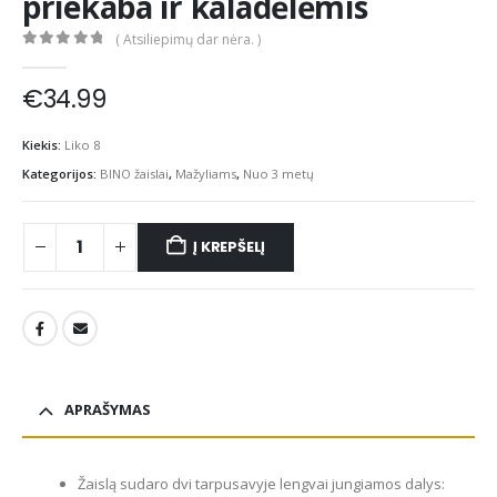
priekaba ir kaladėlėmis
( Atsiliepimų dar nėra. )
0
out of 5
€
34.99
Kiekis:
Liko 8
Kategorijos:
BINO žaislai
,
Mažyliams
,
Nuo 3 metų
Į KREPŠELĮ
APRAŠYMAS
Žaislą sudaro dvi tarpusavyje lengvai jungiamos dalys: