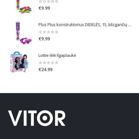
0
out of 5
€
9.99
Plus Plus konstruktorius DIDELĖS, 15, blizgančių spalvų
0
out of 5
€
9.99
Lottie lėlė Ilgaplaukė
0
out of 5
€
24.99