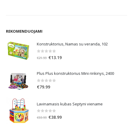
9.
€19.99.
€12.99.
€11.99.
€7.79.
REKOMENDUOJAMI
Konstruktorius, Namas su veranda, 102
0
out of 5
Original
Current
€
13.19
€
21.99
price
price
was:
is:
Plus Plus konstruktorius Mini rinkinys, 2400
€21.99.
€13.19.
0
out of 5
€
79.99
Lavinamasis kubas Septyni viename
0
out of 5
Original
Current
€
38.99
€
59.99
price
price
was:
is: