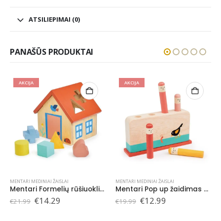
ATSILIEPIMAI (0)
PANAŠŪS PRODUKTAI
AKCIJA
AKCIJA
MENTARI MEDINIAI ŽAISLAI
MENTARI MEDINIAI ŽAISLAI
Mentari Formelių rūšiuoklis, Namelis
Mentari Pop up žaidimas ankstyvas Paukštelis
ent
Original
Current
Original
Current
€
12.99
€
7.79
€
19.99
€
11.99
price
price
price
price
was:
is:
was:
is: