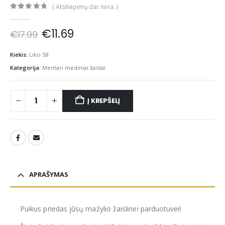
( Atsiliepimų dar nėra. )
0
out of 5
Original
Current
€
11.69
€
17.99
price
price
was:
is:
Kiekis:
Liko 58
€17.99.
€11.69.
Kategorija:
Mentari mediniai žaislai
Į KREPŠELĮ
APRAŠYMAS
Puikus priedas jūsų mažylio žaislinei parduotuvei!