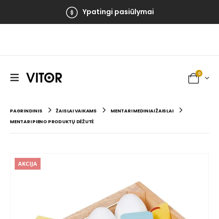
Ypatingi pasiūlymai
0
PAGRINDINIS
ŽAISLAI VAIKAMS
MENTARI MEDINIAI ŽAISLAI
MENTARI PIENO PRODUKTŲ DĖŽUTĖ
AKCIJA