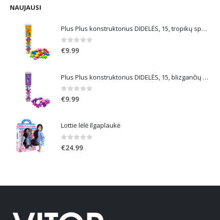
€59.99.
€38.99.
NAUJAUSI
Plus Plus konstruktorius DIDELĖS, 15, tropikų spalvos
0
out of 5
€
9.99
Plus Plus konstruktorius DIDELĖS, 15, blizgančių spalvų
0
out of 5
€
9.99
Lottie lėlė Ilgaplaukė
0
out of 5
€
24.99