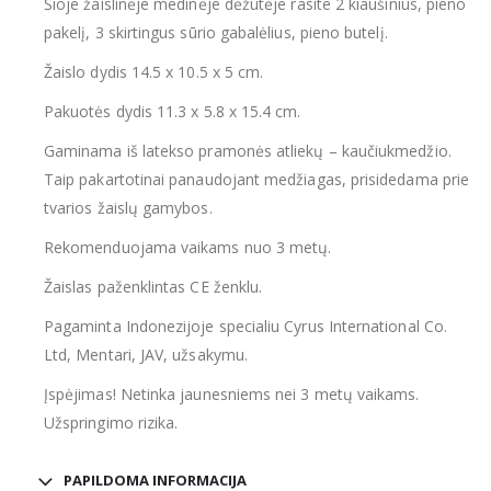
Šioje žaislinėje medinėje dėžutėje rasite 2 kiaušinius, pieno
pakelį, 3 skirtingus sūrio gabalėlius, pieno butelį.
Žaislo dydis 14.5 x 10.5 x 5 cm.
Pakuotės dydis 11.3 x 5.8 x 15.4 cm.
Gaminama iš latekso pramonės atliekų – kaučiukmedžio.
Taip pakartotinai panaudojant medžiagas, prisidedama prie
tvarios žaislų gamybos.
Rekomenduojama vaikams nuo 3 metų.
Žaislas paženklintas CE ženklu.
Pagaminta Indonezijoje specialiu Cyrus International Co.
Ltd, Mentari, JAV, užsakymu.
Įspėjimas! Netinka jaunesniems nei 3 metų vaikams.
Užspringimo rizika.
PAPILDOMA INFORMACIJA