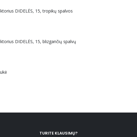
uktorius DIDELĖS, 15, tropikų spalvos
uktorius DIDELĖS, 15, blizgančių spalvų
aukė
TURITE KLAUSIMŲ?