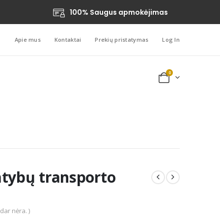
100% Saugus apmokėjimas
Apie mus
Kontaktai
Prekių pristatymas
Log In
0
atybų transporto
 dar nėra. )