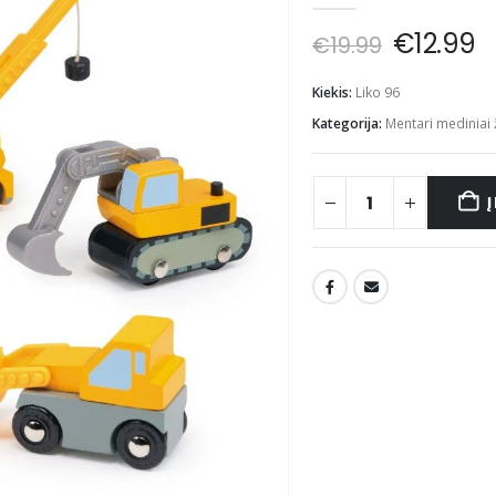
Original
C
€
12.99
€
19.99
price
p
was:
is
Kiekis:
Liko 96
€19.99.
€
Kategorija:
Mentari mediniai 
Į