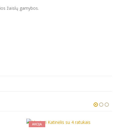
ios žaislų gamybos.
AKCIJA
AKC