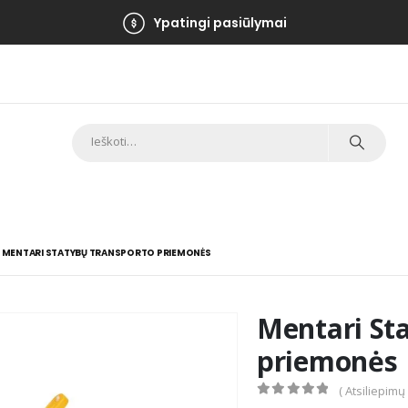
Ypatingi pasiūlymai
MENTARI STATYBŲ TRANSPORTO PRIEMONĖS
Mentari St
priemonės
( Atsiliepimų
0
out of 5