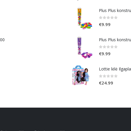
Plus Plus konstr
0
out of 5
€
9.99
400
Plus Plus konstr
0
out of 5
€
9.99
Lottie lėlė Ilgapl
0
out of 5
€
24.99