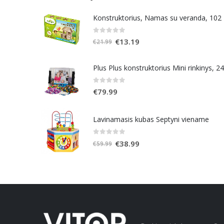
Konstruktorius, Namas su veranda, 102
0
out of 5
Original
Current
€
13.19
€
21.99
price
price
was:
is:
Plus Plus konstruktorius Mini rinkinys, 2
€21.99.
€13.19.
0
out of 5
€
79.99
Lavinamasis kubas Septyni viename
0
out of 5
Original
Current
€
38.99
€
59.99
price
price
was:
is:
€59.99.
€38.99.