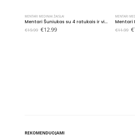
MENTARI MEDINIAI ŽAISLAI
Mentari Šuniukas su 4 ratukais ir virvele
Mentari Riedantis barškutis, Katinėlis
Original
Current
€
7.79
€
11.99
price
price
was:
is:
€11.99.
€7.79.
MENTARI
€
17.9
REKOMENDUOJAMI