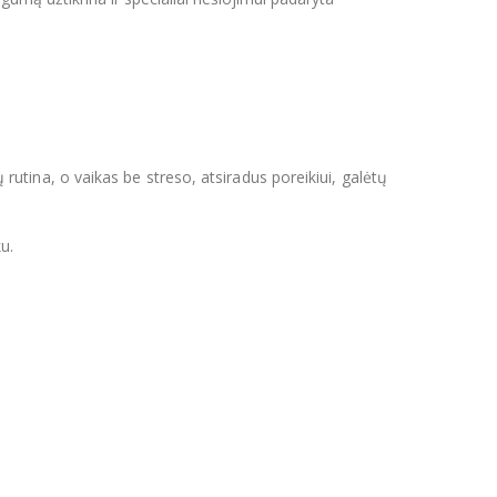
ų rutina, o vaikas be streso, atsiradus poreikiui, galėtų
u.