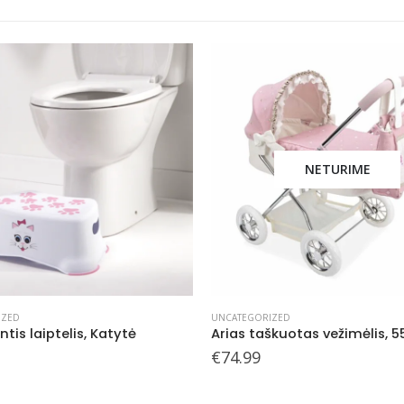
NETURIME
IZED
UNCATEGORIZED
tis laiptelis, Katytė
Arias taškuotas vežimėlis, 
€
74.99