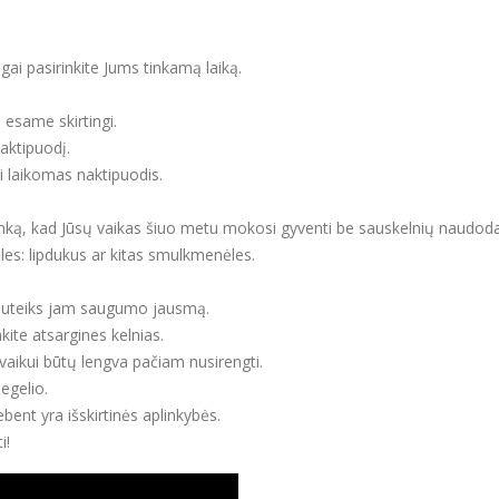
ai pasirinkite Jums tinkamą laiką.
i esame skirtingi.
naktipuodį.
ūti laikomas naktipuodis.
plinką, kad Jūsų vaikas šiuo metu mokosi gyventi be sauskelnių naud
es: lipdukus ar kitas smulkmenėles.
ai suteiks jam saugumo jausmą.
kite atsargines kelnias.
vaikui būtų lengva pačiam nusirengti.
egelio.
bent yra išskirtinės aplinkybės.
i!