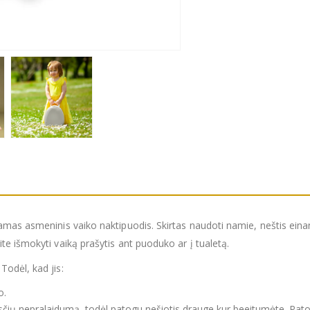
amas asmeninis vaiko naktipuodis. Skirtas naudoti namie, neštis einan
e išmokyti vaiką prašytis ant puoduko ar į tualetą.
odėl, kad jis:
o.
kysčių nepralaidumą, todėl patogu nešiotis drauge kur beeitumėte. Pato