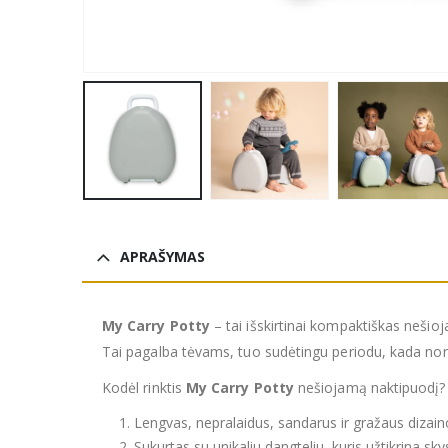
APRAŠYMAS
My Carry Potty
– tai išskirtinai kompaktiškas nešioj
Tai pagalba tėvams, tuo sudėtingu periodu, kada norit
Kodėl rinktis
My Carry Potty
nešiojamą naktipuodį? T
Lengvas, nepralaidus, sandarus ir gražaus dizain
Sukurtas su unikaliu dangteliu, kuris užtikrina s