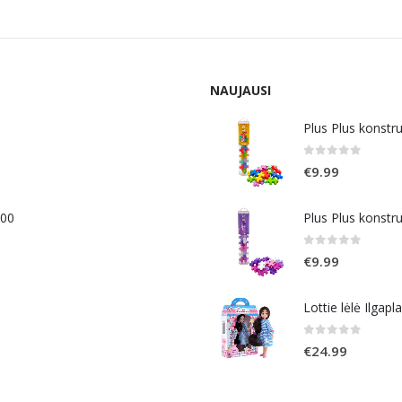
NAUJAUSI
Plus Plus konstr
0
out of 5
€
9.99
400
Plus Plus konstr
0
out of 5
€
9.99
Lottie lėlė Ilgapl
0
out of 5
€
24.99