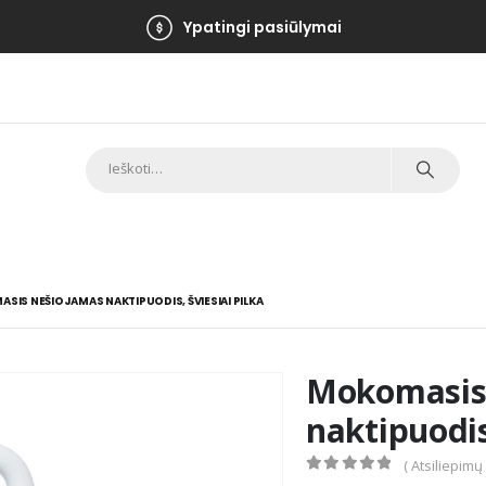
Ypatingi pasiūlymai
SIS NEŠIOJAMAS NAKTIPUODIS, ŠVIESIAI PILKA
Mokomasis
naktipuodis
( Atsiliepimų
0
out of 5