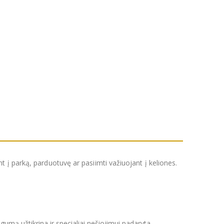
t į parką, parduotuvę ar pasiimti važiuojant į keliones.
gumą užtikrina ir specialiai nešiojimui padaryta