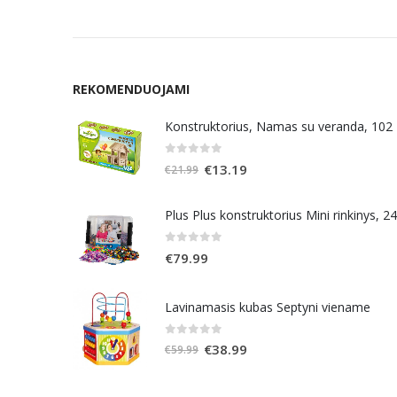
REKOMENDUOJAMI
Konstruktorius, Namas su veranda, 102
0
out of 5
Original
Current
€
13.19
€
21.99
price
price
was:
is:
Plus Plus konstruktorius Mini rinkinys, 2
€21.99.
€13.19.
0
out of 5
€
79.99
Lavinamasis kubas Septyni viename
0
out of 5
Original
Current
€
38.99
€
59.99
price
price
was:
is: