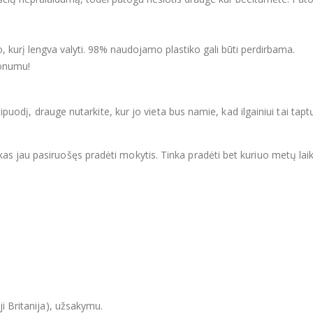
 kurį lengva valyti. 98% naudojamo plastiko gali būti perdirbama.
lonumu!
tipuodį, drauge nutarkite, kur jo vieta bus namie, kad ilgainiui tai tapt
s jau pasiruošęs pradėti mokytis. Tinka pradėti bet kuriuo metų laik
ji Britanija), užsakymu.