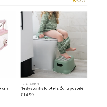
UNCATEGORIZED
UNCATEGOR
55 cm
Neslystantis laiptelis, Žalia pastelė
Tualeto
€
14.99
€
17.99