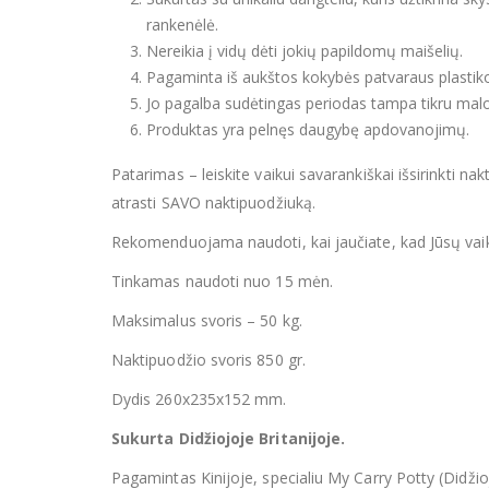
rankenėlė.
Nereikia į vidų dėti jokių papildomų maišelių.
Pagaminta iš aukštos kokybės patvaraus plastiko,
Jo pagalba sudėtingas periodas tampa tikru ma
Produktas yra pelnęs daugybę apdovanojimų.
Patarimas – leiskite vaikui savarankiškai išsirinkti nak
atrasti SAVO naktipuodžiuką.
Rekomenduojama naudoti, kai jaučiate, kad Jūsų vaika
Tinkamas naudoti nuo 15 mėn.
Maksimalus svoris – 50 kg.
Naktipuodžio svoris 850 gr.
Dydis 260x235x152 mm.
Sukurta Didžiojoje Britanijoje.
Pagamintas Kinijoje, specialiu My Carry Potty (Didžio