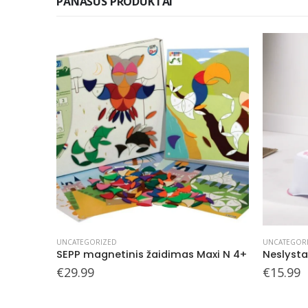
PANAŠŪS PRODUKTAI
UNCATEGORIZED
UNCATEGOR
 3+
SEPP magnetinis žaidimas Maxi N 4+
Neslystan
€
29.99
€
15.99