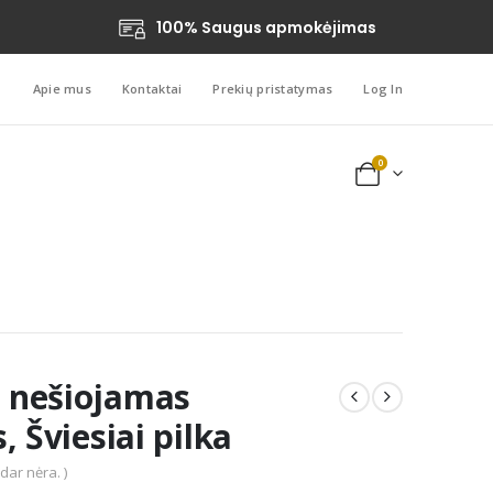
100% Saugus apmokėjimas
Apie mus
Kontaktai
Prekių pristatymas
Log In
0
 nešiojamas
, Šviesiai pilka
 dar nėra. )