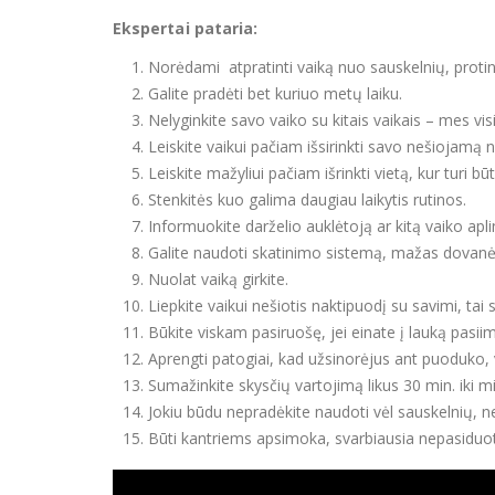
Ekspertai pataria:
Norėdami atpratinti vaiką nuo sauskelnių, proting
Galite pradėti bet kuriuo metų laiku.
Nelyginkite savo vaiko su kitais vaikais – mes vis
Leiskite vaikui pačiam išsirinkti savo nešiojamą 
Leiskite mažyliui pačiam išrinkti vietą, kur turi b
Stenkitės kuo galima daugiau laikytis rutinos.
Informuokite darželio auklėtoją ar kitą vaiko a
Galite naudoti skatinimo sistemą, mažas dovanėl
Nuolat vaiką girkite.
Liepkite vaikui nešiotis naktipuodį su savimi, t
Būkite viskam pasiruošę, jei einate į lauką pasiim
Aprengti patogiai, kad užsinorėjus ant puoduko, 
Sumažinkite skysčių vartojimą likus 30 min. iki mi
Jokiu būdu nepradėkite naudoti vėl sauskelnių, ne
Būti kantriems apsimoka, svarbiausia nepasiduot