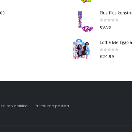
400
Plus Plus konstr
0
out of 5
€
9.99
Lottie lėlė Ilgapl
0
out of 5
€
24.99
žinimo politika
Privatumo politika