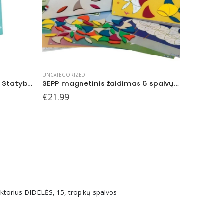
UNCATEGORIZED
UNCATEGOR
SEPP magnetinis žaidimas 6 spalvų, 4+
SEPP magnetinis žaidimas 4 spalvų, 3+
€
21.99
€
14.99
uktorius DIDELĖS, 15, tropikų spalvos