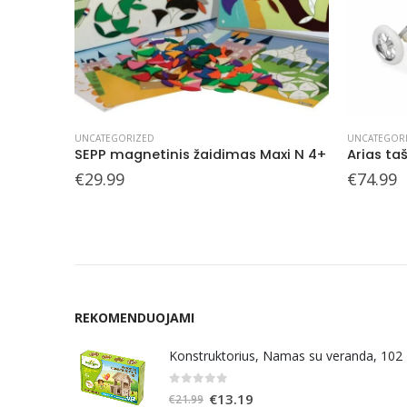
UNCATEGORIZED
UNCATEGOR
axi N 4+
Arias taškuotas vežimėlis, 55 cm
€
74.99
€
14.99
REKOMENDUOJAMI
Konstruktorius, Namas su veranda, 102
0
out of 5
Original
Current
€
13.19
€
21.99