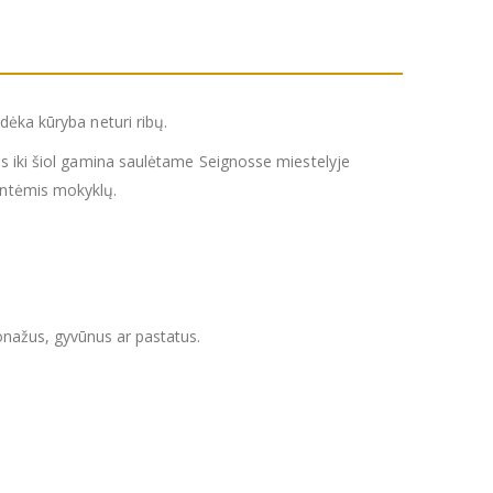
dėka kūryba neturi ribų.
os iki šiol gamina saulėtame Seignosse miestelyje
lentėmis mokyklų.
sonažus, gyvūnus ar pastatus.