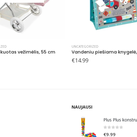
IZED
UNCATEGORIZED
Vandeniu piešiama knygelė, Statybos
€
21.99
NAUJAUSI
Plus Plus konstr
0
out of 5
€
9.99