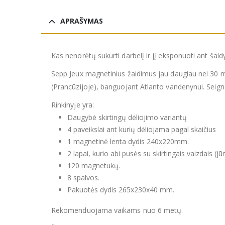
APRAŠYMAS
Kas nenorėtų sukurti darbelį ir jį eksponuoti ant šal
Sepp Jeux magnetinius žaidimus jau daugiau nei 30 met
(Prancūzijoje), banguojant Atlanto vandenynui. Seign
Rinkinyje yra:
Daugybė skirtingų dėliojimo variantų
4 paveikslai ant kurių dėliojama pagal skaičius
1 magnetinė lenta dydis 240x220mm.
2 lapai, kurio abi pusės su skirtingais vaizdais 
120 magnetukų.
8 spalvos.
Pakuotės dydis 265x230x40 mm.
Rekomenduojama vaikams nuo 6 metų.