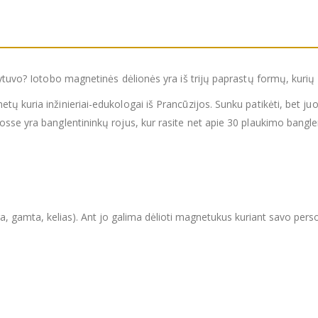
dytuvo? Iotobo magnetinės dėlionės yra iš trijų paprastų formų, kurių 
ų kuria inžinieriai-edukologai iš Prancūzijos. Sunku patikėti, bet ju
osse yra banglentininkų rojus, kur rasite net apie 30 plaukimo bang
(jūra, gamta, kelias). Ant jo galima dėlioti magnetukus kuriant savo per