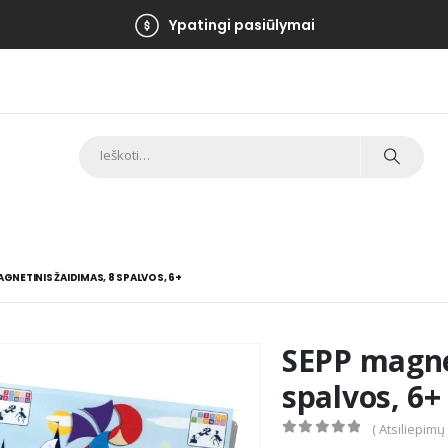
Ypatingi pasiūlymai
GNETINIS ŽAIDIMAS, 8 SPALVOS, 6+
SEPP magne
spalvos, 6+
( Atsiliepimų
0
out of 5