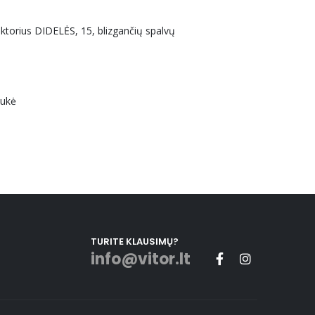
uktorius DIDELĖS, 15, blizgančių spalvų
aukė
TURITE KLAUSIMŲ?
info@vitor.lt