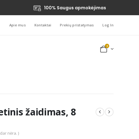
100% Saugus apmokėjimas
Apie mus
Kontaktai
Prekių pristatymas
Log In
0
tinis žaidimas, 8
 dar nėra. )