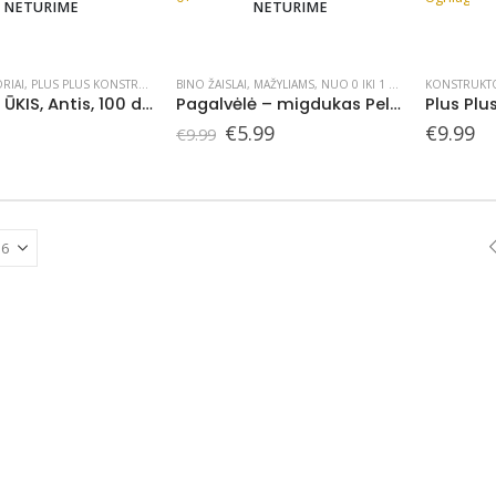
NETURIME
NETURIME
RIAI
,
PLUS PLUS KONSTRUKTORIAI
BINO ŽAISLAI
,
PLUS PLUS PLASTIKINĖJE PAKUOTĖJE
,
MAŽYLIAMS
,
NUO 0 IKI 1 METŲ
KONSTRUKTO
Plus Plus ŪKIS, Antis, 100 det.
Pagalvėlė – migdukas Peliukas, 0+
Original
Current
€
5.99
€
9.99
€
9.99
price
price
was:
is:
€9.99.
€5.99.