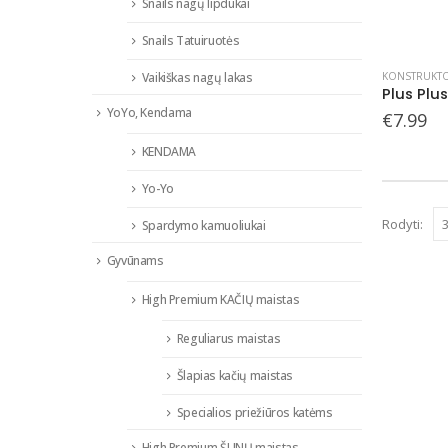
Snails nagų lipdukai
Snails Tatuiruotės
KONSTRUKTO
Vaikiškas nagų lakas
YoYo, Kendama
€
7.99
KENDAMA
Yo-Yo
Rodyti:
Spardymo kamuoliukai
Gyvūnams
High Premium KAČIŲ maistas
Reguliarus maistas
Šlapias kačių maistas
Specialios priežiūros katėms
High Premium ŠUNŲ maistas