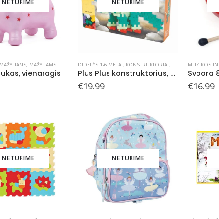
NETURIME
NETURIME
 MAŽYLIAMS
,
MAŽYLIAMS
DIDELĖS 1-6 METAI
,
KONSTRUKTORIAI
,
PLUS PLUS KONSTR
MUZIKOS IN
iukas, vienaragis
Plus Plus konstruktorius, Dinozauras, DIDELĖS, 50
€
19.99
€
16.99
NETURIME
NETURIME