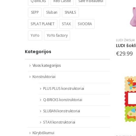
Q-BRICKS
Red Castle
Safe'n'Beautiful
SEPP
Sluban
SNAILS
SPLAT PLANET
STAX
SVOORA
YoYo
YoYo factory
LUDI ŽAISLAI
LUDI šokl
Kategorijos
€
29.99
Visos kategorijos
Konstruktoriai
PLUS PLUS konstruktoriai
Q-BRICKS konstruktoriai
SLUBAN konstruktoriai
STAX konstruktoriai
Kūrybiškumui