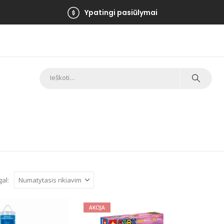
Ypatingi pasiūlymai
gal:
AKCIJA