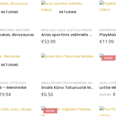
25.99.
€16.89.
NETURIME
NETURIME
 MAŽYLIAMS
,
MAŽYLIAMS
ARIAS LĖLĖS
,
LĖLĖS
,
LĖLĖS IR JŲ PRIEDAI
KŪRYBIŠKUM
liukas, dinozauras
Arias sportinis vežimėlis Valerija
€
53.99
€
11.99
AKCIJA
NETURIME
RIEDAI
,
LOTTIE LĖLĖS
SNAILS TATUIRUOTĖS IR MARKERIAI
,
VAIKIŠKA KOSMETIKA
LĖLĖS
,
LOTTI
lė – Menininkė
Snails Kūno Tatuiruotė Metalika
Lottie l
riginal
Current
O
19.94
€
6.50
€
€
27.99
rice
price
p
as:
is:
w
27.99.
€19.94.
€
AKCIJA