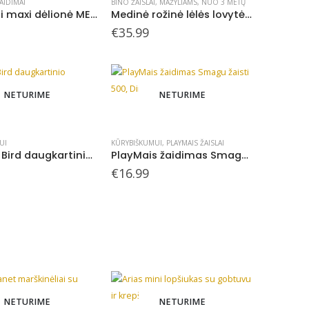
AIDIMAI
BINO ŽAISLAI
,
MAŽYLIAMS
,
NUO 3 METŲ
Lavinanti maxi dėlionė METŲ LAIKAI, 3-6 metų vaikams
Medinė rožinė lėlės lovytė su patalyne
€
35.99
NETURIME
NETURIME
UI
LANET - KURIAME
KŪRYBIŠKUMUI
,
PLAYMAIS ŽAISLAI
Jaq Jaq Bird daugkartinio piešimo lipni plėvelė
PlayMais žaidimas Smagu žaisti 500, Dinozaurai
€
16.99
NETURIME
NETURIME