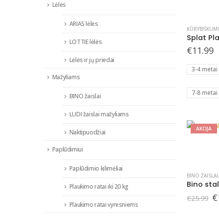
This
Lėlės
product
ARIAS lėlės
has
KŪRYBIŠKUM
multiple
LOTTIE lėlės
€
11.99
variants.
Lėlės ir jų priedai
The
3-4 metai
options
Mažyliams
may
7-8 metai
BINO žaislai
be
chosen
LUDI žaislai mažyliams
on
AKCIJA
Naktipuodžiai
the
product
Paplūdimiui
page
Paplūdimio kilimėliai
BINO ŽAISLAI
Bino stal
Plaukimo ratai iki 20 kg
O
€
€
25.99
p
Plaukimo ratai vyresniems
w