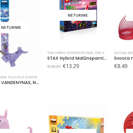
NETURIME
NETURIME
STAX HYBRID KONSTRUKTORIAI
,
STAX KONSTRUKTORIAI
SVOORA ŽAIS
STAX Hybrid Malūnsparnis, 8+
Original
Current
€
13.29
€
8.49
€
18.99
price
price
was:
is:
RIAI
,
PLUS PLUS KONSTRUKTORIAI
,
PLUS PLUS PLASTIKINĖJE PAKUOTĖJE
€18.99.
€13.29.
Plus Plus VANDENYNAS, Narvalas, 100 det.