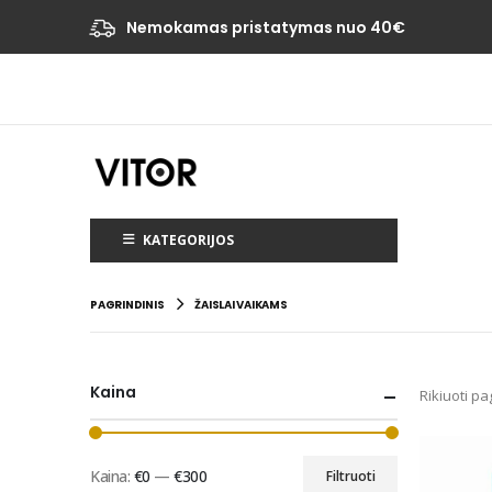
Nemokamas pristatymas nuo 40€
KATEGORIJOS
PAGRINDINIS
ŽAISLAI VAIKAMS
Kaina
Rikiuoti pa
Kaina:
€0
—
€300
Filtruoti
Min
Maks