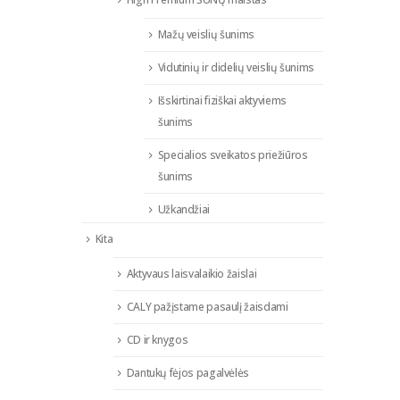
Mažų veislių šunims
Vidutinių ir didelių veislių šunims
Išskirtinai fiziškai aktyviems
šunims
Specialios sveikatos priežiūros
šunims
Užkandžiai
Kita
Aktyvaus laisvalaikio žaislai
CALY pažįstame pasaulį žaisdami
CD ir knygos
Dantukų fėjos pagalvėlės