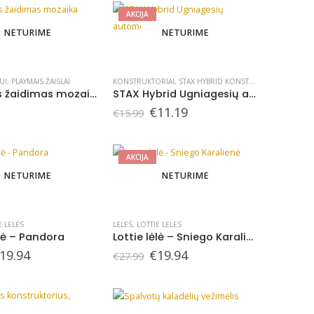
AKCIJA
NETURIME
NETURIME
UI
,
PLAYMAIS ŽAISLAI
KONSTRUKTORIAI
,
STAX HYBRID KONSTRUKTORIAI
,
STAX 
PlayMais žaidimas mozaika 2300, Miške
STAX Hybrid Ugniagesių automobilis
Original
Current
€
11.19
€
15.99
price
price
was:
is:
€15.99.
€11.19.
AKCIJA
NETURIME
NETURIME
E LĖLĖS
LĖLĖS
,
LOTTIE LĖLĖS
ėlė – Pandora
Lottie lėlė – Sniego Karalienė
riginal
Current
Original
Current
19.94
€
19.94
€
27.99
rice
price
price
price
as:
is:
was:
is:
27.99.
€19.94.
€27.99.
€19.94.