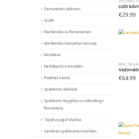
DĖLIONĖS
,
L
Deimantinės dėlionės
€
29.99
Grafiti
Marškinėliai su flomasteriais
Marškinėliai šviečiantys tamsoje
Modelinai
BINO ŽAISLAI
Nedulkančios kreidelės
Vežimėlis
€
64.99
PlayMais žaislai
Spalvinimo kilimėliai
Spalvinimo knygelės su stebuklingu
flomasteriu
Tapyba pagal skaičius
Vandeniu spalvinamos kortelės