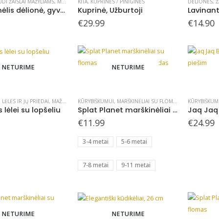
UDI ŽAISLAI MAŽYLIAMS
,
MAŽYLIAMS
KITA
,
KUPRINĖS / PINIGINĖS
DĖLIONĖS
,
Ž
LUDI kilimėlis dėlionė, gyvūnai
Kuprinė, Užburtoji
€
29.99
€
14.90
NETURIME
NETURIME
This
product
has
,
LĖLĖS IR JŲ PRIEDAI
,
MAŽYLIAMS
KŪRYBIŠKUMUI
,
NUO 3 METŲ
,
MARŠKINĖLIAI SU FLOMASTERIAIS
KŪRYBIŠKUM
,
SPLAT P
 lėlei su lopšeliu
Splat Planet marškinėliai su flomasteriais, Zoologijos sodas
multiple
€
11.99
€
24.99
variants.
The
3-4 metai
5-6 metai
options
may
7-8 metai
9-11 metai
be
chosen
on
the
NETURIME
NETURIME
product