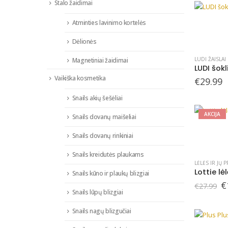
€
Stalo žaidimai
Atminties lavinimo kortelės
Dėlionės
LUDI ŽAISLAI
Magnetiniai žaidimai
LUDI šok
Vaikiška kosmetika
€
29.99
Snails akių šešėliai
AKCIJA
Snails dovanų maišeliai
Snails dovanų rinkiniai
Snails kreidutės plaukams
LĖLĖS IR JŲ P
Lottie lė
Snails kūno ir plaukų blizgiai
O
€
€
27.99
p
Snails lūpų blizgiai
w
€
Snails nagų blizgučiai