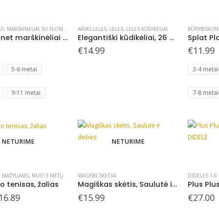
This
page
product
has
UI
,
MARŠKINĖLIAI SU FLOMASTERIAIS
ARIAS LĖLĖS
,
SPLAT PLANET - KURIAME
,
LĖLĖS
,
LĖLĖS KŪDIKĖLIAI
KŪRYBIŠKUM
Splat Planet marškinėliai su flomasteriais, Undinėlė
Elegantiški kūdikėliai, 26 cm
multiple
€
14.99
€
11.99
variants.
The
5-6 metai
3-4 metai
options
may
9-11 metai
7-8 metai
be
chosen
on
the
NETURIME
NETURIME
product
page
,
MAŽYLIAMS
,
NUO 3 METŲ
MAGIŠKI SKĖČIAI
DIDELĖS 1-6
o tenisas, žalias
Magiškas skėtis, Saulutė ir debesėliai
riginal
Current
16.89
€
15.99
€
27.00
rice
price
as:
is: