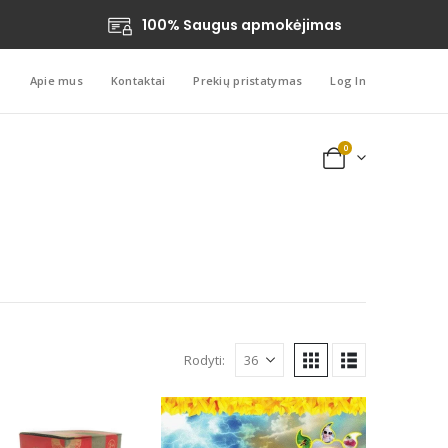
100% Saugus apmokėjimas
Apie mus
Kontaktai
Prekių pristatymas
Log In
0
Rodyti: