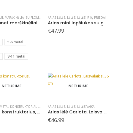
UI
,
MARŠKINĖLIAI SU FLOMASTERIAIS
ARIAS LĖLĖS
,
SPLAT PLANET - KURIAME
,
LĖLĖS
,
LĖLĖS IR JŲ PRIEDAI
Splat Planet marškinėliai su flomasteriais, Drugeliai
Arias mini lopšiukas su gobtuvu ir krepšiu
€
47.99
5-6 metai
9-11 metai
NETURIME
NETURIME
 METAI
,
KONSTRUKTORIAI
,
PLUS PLUS KONSTRUKTORIAI
ARIAS LĖLĖS
,
LĖLĖS
,
LĖLĖS VAIKAI
Plus Plus konstruktorius, DIDELĖS, pastelinės, 100
Arias lėlė Carlota, Laisvalaikis, 36 cm
€
46.99