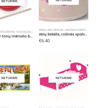
NETURIME
NETURIME
SNAILS AKIŲ ŠEŠĖLIAI
,
VAIKIŠKA KOSMETIKA
UKTORIAI
STRUMENTAI
,
SVOORA ŽAISLAI
Akių šešėlis, rožinės spalvos
Svoora 8 tonų mėnulio būgnas
€
6.40
NETURIME
NETURIME