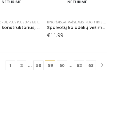
NETURIME
NETURIME
RIAI
,
PLUS PLUS 3-12 METŲ
,
PLUS PLUS KONSTRUKTORIAI
BINO ŽAISLAI
,
MAŽYLIAMS
,
NUO 1 IKI 3 METŲ
Plus Plus konstruktorius, Ugniagesiai, Mini 170
Spalvotų kaladėlių vežimėlis
€
11.99
…
…
1
2
58
59
60
62
63