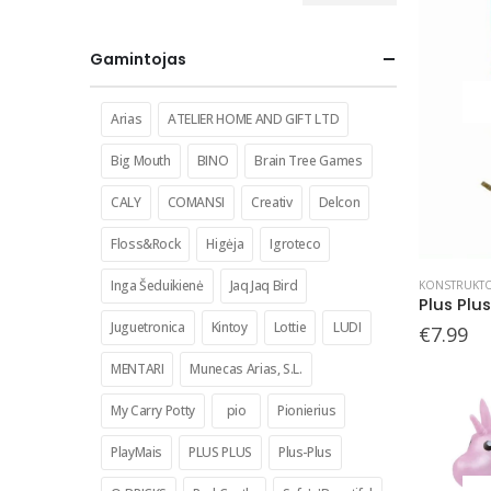
kaina
kaina
Gamintojas
Arias
ATELIER HOME AND GIFT LTD
Big Mouth
BINO
Brain Tree Games
CALY
COMANSI
Creativ
Delcon
Floss&Rock
Higėja
Igroteco
Inga Šeduikienė
Jaq Jaq Bird
KONSTRUKTO
Juguetronica
Kintoy
Lottie
LUDI
€
7.99
MENTARI
Munecas Arias, S.L.
My Carry Potty
pio
Pionierius
PlayMais
PLUS PLUS
Plus-Plus