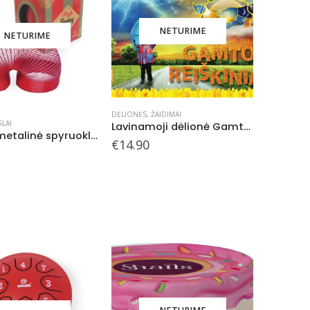
NETURIME
NETURIME
DĖLIONĖS
,
ŽAIDIMAI
LAI
Lavinamoji dėlionė Gamtos reiškiniai, 3+
Svoora metalinė spyruoklė, 6.6 cm
€
14.90