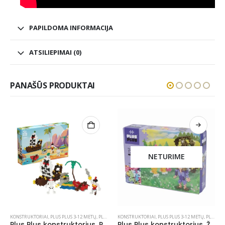
PAPILDOMA INFORMACIJA
ATSILIEPIMAI (0)
PANAŠŪS PRODUKTAI
NETURIME
KONSTRUKTORIAI
,
PLUS PLUS 3-12 METŲ
,
PLUS PLUS KONSTRUKTORIAI
KONSTRUKTORIAI
,
PLUS PLUS 3-12 METŲ
,
PLUS PLUS KONSTRUKTORIAI
Plus Plus konstruktorius, Piratai, 360 det.
Plus Plus konstruktorius, Žirgas su karieta, 170