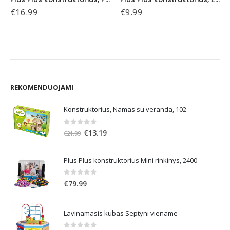
€
16.99
€
9.99
REKOMENDUOJAMI
Konstruktorius, Namas su veranda, 102
0
out of 5
Original
Current
€
13.19
€
21.99
price
price
was:
is:
Plus Plus konstruktorius Mini rinkinys, 2400
€21.99.
€13.19.
0
out of 5
€
79.99
Lavinamasis kubas Septyni viename