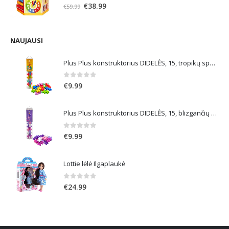
0
out of 5
Original
Current
€
38.99
€
59.99
price
price
was:
is:
€59.99.
€38.99.
NAUJAUSI
Plus Plus konstruktorius DIDELĖS, 15, tropikų spalvos
0
out of 5
€
9.99
Plus Plus konstruktorius DIDELĖS, 15, blizgančių spalvų
0
out of 5
€
9.99
Lottie lėlė Ilgaplaukė
0
out of 5
€
24.99