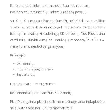
Išmokite kurti linksmus, mielus ir šaunius robotus.
Pasinerkite į futuristinių, linksmų robotų pasaulį!
Su Plus Plus mėgsta žaisti tiek maži, tiek dideli. Nuo visiškai
laisvos kūrybos iki žaidimo pagal instrukcijas. Nuo paprastų
formų ir mozaikų iki sudėtingų 3D darbelių. Plus Plus lavina
vaizduotę, kūrybiškumą bei smulkiąją motoriką. Plus Plus –
viena forma, neribotos galimybės!
Rinkinyje:
250 detalių.
1 Plus Plus pagrindukas.
Instrukcijos.
Detalės dydis – mini (20 mm).
Rekomenduojamas amžius 5-12 metų.
Plus-Plus galima plauti skalbimo mašinoje arba indaplovėje
ne aukštesnėje nei 90°C temperatūroje.