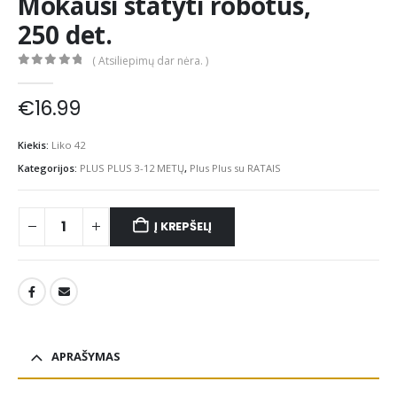
Mokausi statyti robotus,
250 det.
( Atsiliepimų dar nėra. )
0
out of 5
€
16.99
Kiekis:
Liko 42
Kategorijos:
PLUS PLUS 3-12 METŲ
,
Plus Plus su RATAIS
Į KREPŠELĮ
APRAŠYMAS