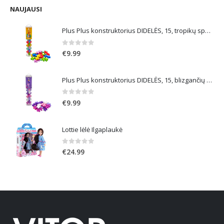
was:
is:
€59.99.
€38.99.
NAUJAUSI
Plus Plus konstruktorius DIDELĖS, 15, tropikų spalvos
0
out of 5
€
9.99
Plus Plus konstruktorius DIDELĖS, 15, blizgančių spalvų
0
out of 5
€
9.99
Lottie lėlė Ilgaplaukė
0
out of 5
€
24.99