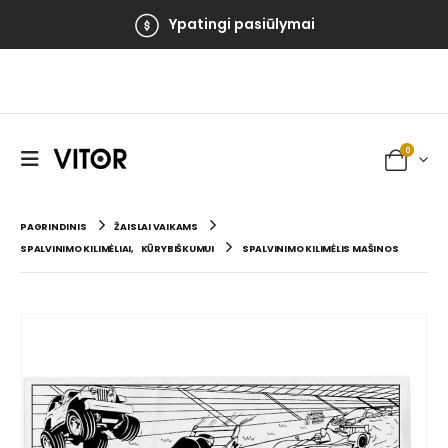
Ypatingi pasiūlymai
0
PAGRINDINIS
ŽAISLAI VAIKAMS
SPALVINIMO KILIMĖLIAI
,
KŪRYBIŠKUMUI
SPALVINIMO KILIMĖLIS MAŠINOS