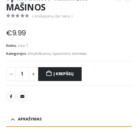
MAŠINOS
( Atsiliepimų dar nėra. )
0
out of 5
€
9.99
Kiekis:
Liko 7
Kategorijos:
Kūrybiškumui
,
Spalvinimo kilimėliai
Į KREPŠELĮ
APRAŠYMAS