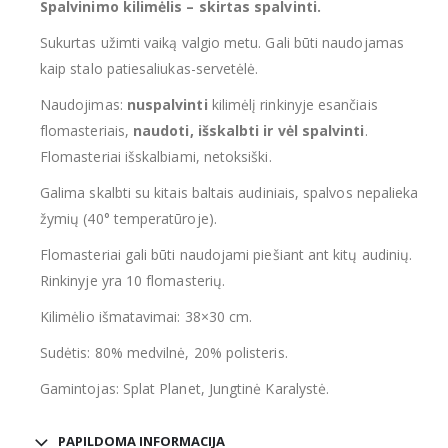
Spalvinimo kilimėlis – skirtas spalvinti.
Sukurtas užimti vaiką valgio metu. Gali būti naudojamas
kaip stalo patiesaliukas-servetėlė.
Naudojimas:
nuspalvinti
kilimėlį rinkinyje esančiais
flomasteriais,
naudoti, išskalbti ir vėl spalvinti
.
Flomasteriai išskalbiami, netoksiški.
Galima skalbti su kitais baltais audiniais, spalvos nepalieka
žymių (40° temperatūroje).
Flomasteriai gali būti naudojami piešiant ant kitų audinių.
Rinkinyje yra 10 flomasterių.
Kilimėlio išmatavimai: 38×30 cm.
Sudėtis: 80% medvilnė, 20% polisteris.
Gamintojas: Splat Planet, Jungtinė Karalystė.
PAPILDOMA INFORMACIJA