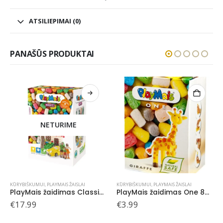
ATSILIEPIMAI (0)
PANAŠŪS PRODUKTAI
KŪRYBIŠKUMUI
,
PLAYMAIS ŽAISLAI
PlayMais žaidimas Classic, 750
PlayMais žaidimas One 80, Žirafa
€
3.99
KŪRYBIŠKUMUI
,
PLAYMAIS ŽAISLAI