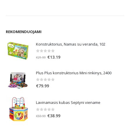
PlayM
€
3.99
REKOMENDUOJAMI
Konstruktorius, Namas su veranda, 102
0
out of 5
Original
Current
€
13.19
€
21.99
price
price
was:
is:
Plus Plus konstruktorius Mini rinkinys, 2400
€21.99.
€13.19.
0
out of 5
€
79.99
Lavinamasis kubas Septyni viename
0
out of 5
Original
Current
€
38.99
€
59.99
price
price