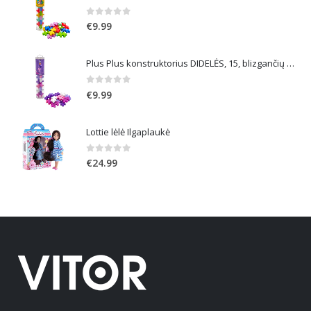
0
out of 5
€
9.99
Plus Plus konstruktorius DIDELĖS, 15, blizgančių spalvų
0
out of 5
€
9.99
Lottie lėlė Ilgaplaukė
0
out of 5
€
24.99