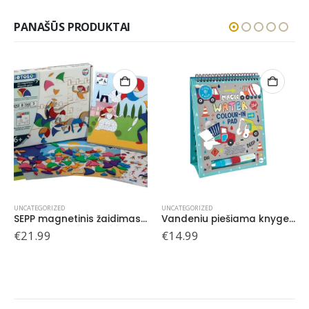
PANAŠŪS PRODUKTAI
UNCATEGORIZED
UNCATEGORIZED
Vandeniu piešiama knygelė, Statybos
Neslystantis laiptelis, Rožinis drakonas
€
14.99
€
15.99