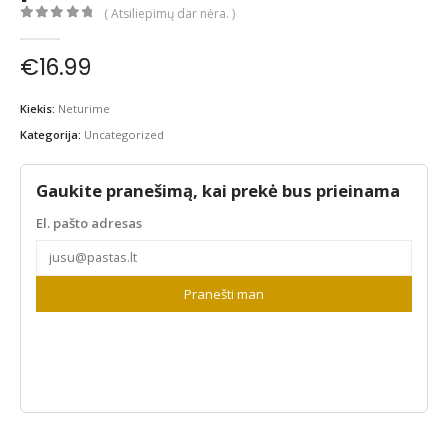
( Atsiliepimų dar nėra. )
0
out of 5
€
16.99
Kiekis:
Neturime
Kategorija:
Uncategorized
Gaukite pranešimą, kai prekė bus prieinama
El. pašto adresas
Pranešti man