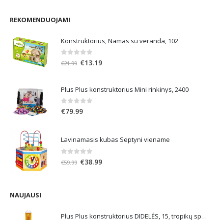
REKOMENDUOJAMI
Konstruktorius, Namas su veranda, 102
0
out of 5
Original
Current
€
13.19
€
21.99
price
price
was:
is:
Plus Plus konstruktorius Mini rinkinys, 2400
€21.99.
€13.19.
0
out of 5
€
79.99
Lavinamasis kubas Septyni viename
0
out of 5
Original
Current
€
38.99
€
59.99
price
price
was:
is:
€59.99.
€38.99.
NAUJAUSI
Plus Plus konstruktorius DIDELĖS, 15, tropikų spalvos