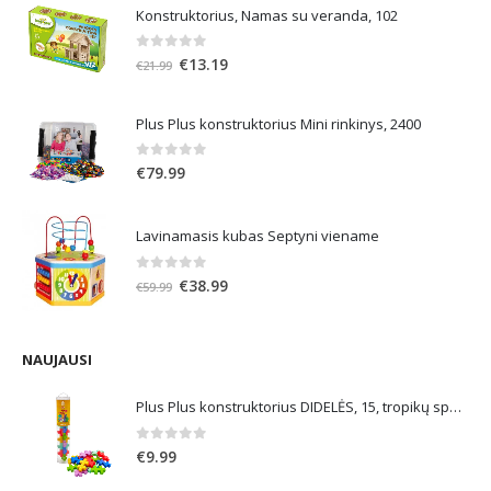
Konstruktorius, Namas su veranda, 102
0
out of 5
Original
Current
€
13.19
€
21.99
price
price
was:
is:
Plus Plus konstruktorius Mini rinkinys, 2400
€21.99.
€13.19.
0
out of 5
€
79.99
Lavinamasis kubas Septyni viename
0
out of 5
Original
Current
€
38.99
€
59.99
price
price
was:
is:
€59.99.
€38.99.
NAUJAUSI
Plus Plus konstruktorius DIDELĖS, 15, tropikų spalvos
0
out of 5
€
9.99