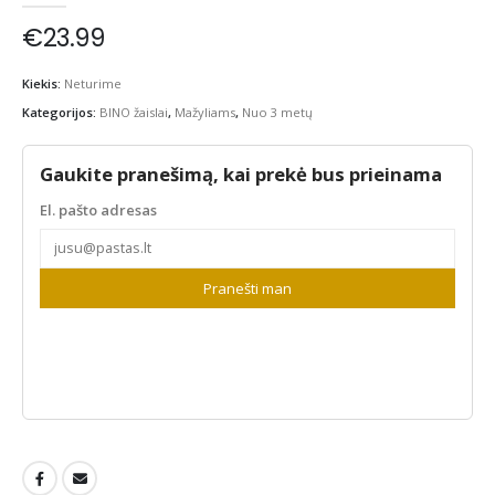
€
23.99
Kiekis:
Neturime
Kategorijos:
BINO žaislai
,
Mažyliams
,
Nuo 3 metų
Gaukite pranešimą, kai prekė bus prieinama
El. pašto adresas
Pranešti man