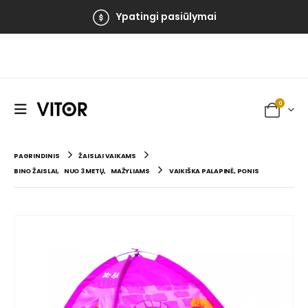
Ypatingi pasiūlymai
0
PAGRINDINIS
ŽAISLAI VAIKAMS
BINO ŽAISLAI
,
NUO 3 METŲ
,
MAŽYLIAMS
VAIKIŠKA PALAPINĖ, PONIS