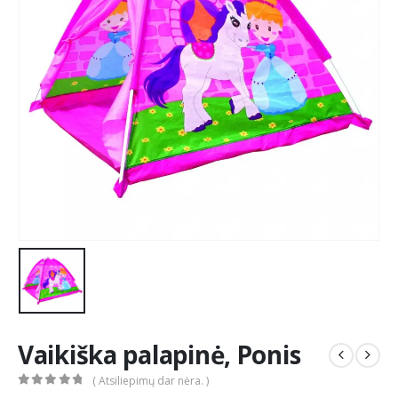
Vaikiška palapinė, Ponis
( Atsiliepimų dar nėra. )
0
out of 5