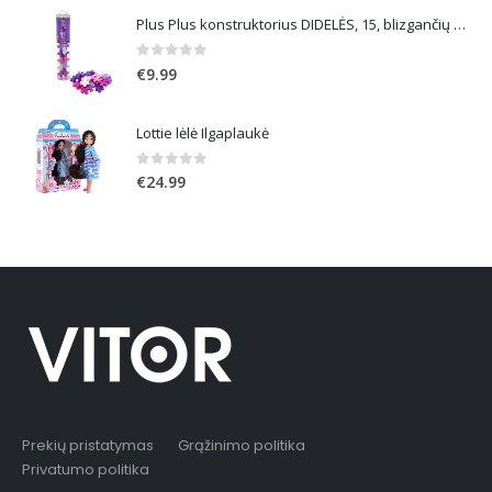
Plus Plus konstruktorius DIDELĖS, 15, blizgančių spalvų
0
out of 5
€
9.99
Lottie lėlė Ilgaplaukė
0
out of 5
€
24.99
Prekių pristatymas
Grąžinimo politika
Privatumo politika