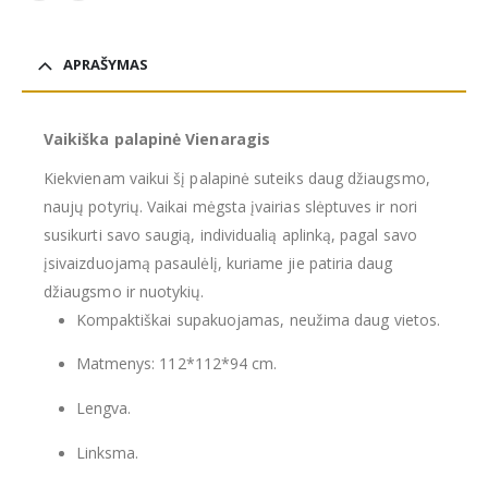
APRAŠYMAS
Vaikiška palapinė Vienaragis
Kiekvienam vaikui šį palapinė suteiks daug džiaugsmo,
naujų potyrių. Vaikai mėgsta įvairias slėptuves ir nori
susikurti savo saugią, individualią aplinką, pagal savo
įsivaizduojamą pasaulėlį, kuriame jie patiria daug
džiaugsmo ir nuotykių.
Kompaktiškai supakuojamas, neužima daug vietos.
Matmenys: 112*112*94 cm.
Lengva.
Linksma.