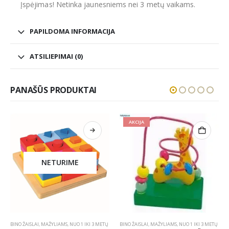
Įspėjimas! Netinka jaunesniems nei 3 metų vaikams.
PAPILDOMA INFORMACIJA
ATSILIEPIMAI (0)
PANAŠŪS PRODUKTAI
AKCIJA
NETURIME
BINO ŽAISLAI
,
MAŽYLIAMS
,
NUO 1 IKI 3 METŲ
BINO ŽAISLAI
,
MAŽYLIAMS
,
NUO 1 IKI 3 METŲ