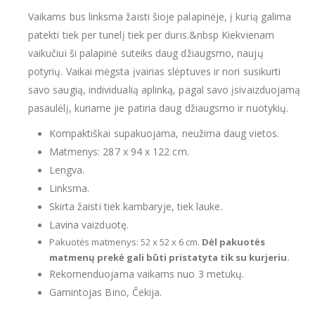
Vaikams bus linksma žaisti šioje palapinėje, į kurią galima
patekti tiek per tunelį tiek per duris.&nbsp Kiekvienam
vaikučiui ši palapinė suteiks daug džiaugsmo, naujų
potyrių. Vaikai mėgsta įvairias slėptuves ir nori susikurti
savo saugią, individualią aplinką, pagal savo įsivaizduojamą
pasaulėlį, kuriame jie patiria daug džiaugsmo ir nuotykių.
Kompaktiškai supakuojama, neužima daug vietos.
Matmenys: 287 x 94 x 122 cm.
Lengva.
Linksma.
Skirta žaisti tiek kambaryje, tiek lauke.
Lavina vaizduotę.
Pakuotės matmenys: 52 x 52 x 6 cm.
Dėl pakuotės
matmenų prekė gali būti pristatyta tik su kurjeriu.
Rekomenduojama vaikams nuo 3 metukų.
Gamintojas Bino, Čekija.