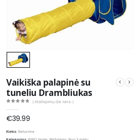
Vaikiška palapinė su
tuneliu Drambliukas
( Atsiliepimų dar nėra. )
0
out of 5
€
39.99
Kiekis:
Neturime
Kategorijos:
BINO žaislai
,
Mažyliams
,
Nuo 3 metų