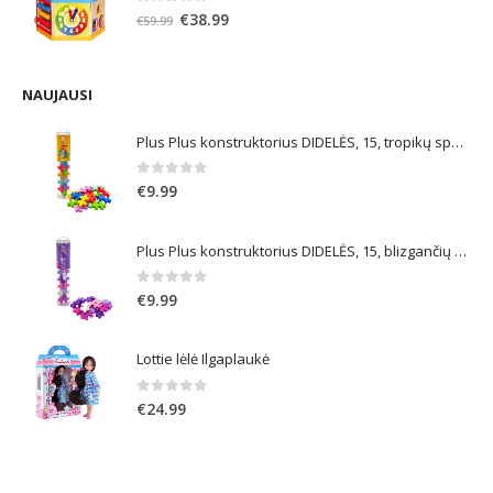
0
out of 5
Original
Current
€
38.99
€
59.99
price
price
was:
is:
€59.99.
€38.99.
NAUJAUSI
Plus Plus konstruktorius DIDELĖS, 15, tropikų spalvos
0
out of 5
€
9.99
Plus Plus konstruktorius DIDELĖS, 15, blizgančių spalvų
0
out of 5
€
9.99
Lottie lėlė Ilgaplaukė
0
out of 5
€
24.99