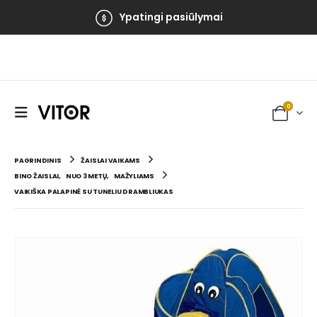
Ypatingi pasiūlymai
0
PAGRINDINIS
ŽAISLAI VAIKAMS
BINO ŽAISLAI
,
NUO 3 METŲ
,
MAŽYLIAMS
VAIKIŠKA PALAPINĖ SU TUNELIU DRAMBLIUKAS