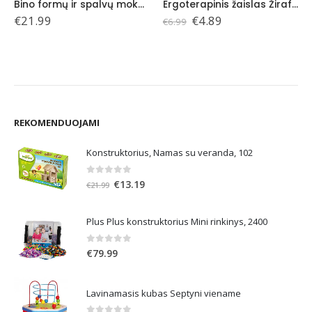
Bino formų ir spalvų mokymosi žaidimas, 18+
Ergoterapinis žaislas Žirafa, 18 mėn+
Original
Current
€
21.99
€
4.89
€
6.99
price
price
was:
is:
€6.99.
€4.89.
REKOMENDUOJAMI
Konstruktorius, Namas su veranda, 102
0
out of 5
Original
Current
€
13.19
€
21.99
price
price
was:
is:
Plus Plus konstruktorius Mini rinkinys, 2400
€21.99.
€13.19.
0
out of 5
€
79.99
Lavinamasis kubas Septyni viename