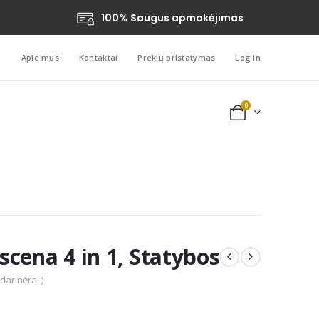
100% Saugus apmokėjimas
Apie mus
Kontaktai
Prekių pristatymas
Log In
0
cena 4 in 1, Statybos
 dar nėra. )