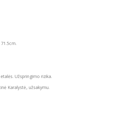
s: 71.5cm.
talės. Užspringimo rizika.
tinė Karalystė, užsakymu.