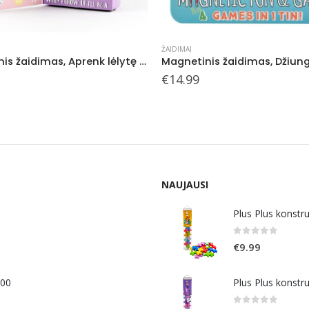
ŽAIDIMAI
is žaidimas, Džiunglės 4 in 1
€
21.99
NAUJAUSI
Plus Plus konstr
0
out of 5
€
9.99
400
Plus Plus konstr