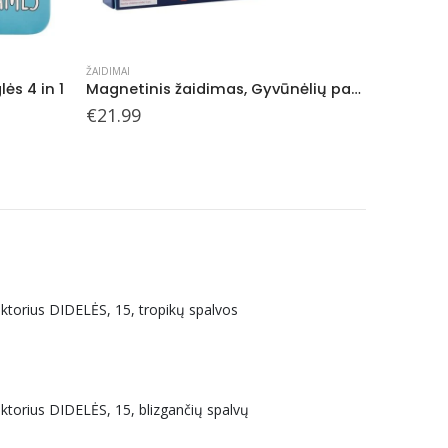
MIELOS SMULKMENĖLĖS
,
ŽAIDIMAI
DĖLIONĖS
,
Magnetinis žaidimas, Gyvūnėlių pasaulyje
Magnetukai, Transportas
Original
Current
€
2.09
€
17.99
€
3.49
price
price
was:
is:
€3.49.
€2.09.
uktorius DIDELĖS, 15, tropikų spalvos
uktorius DIDELĖS, 15, blizgančių spalvų