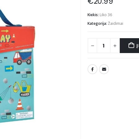
€
20.99
Kiekis:
Liko 36
Kategorija:
Žaidimai
Į