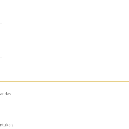
landas.
ntukais.