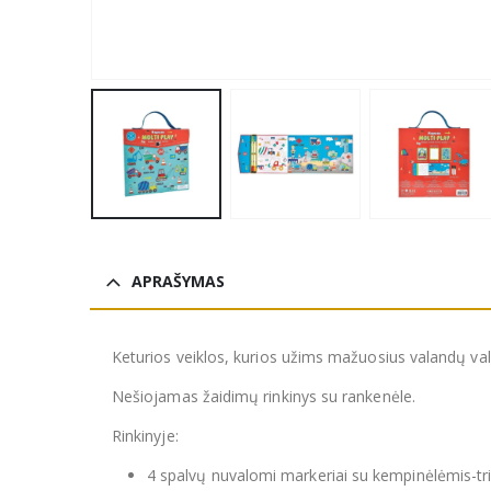
APRAŠYMAS
Keturios veiklos, kurios užims mažuosius valandų va
Nešiojamas žaidimų rinkinys su rankenėle.
Rinkinyje:
4 spalvų nuvalomi markeriai su kempinėlėmis-tri