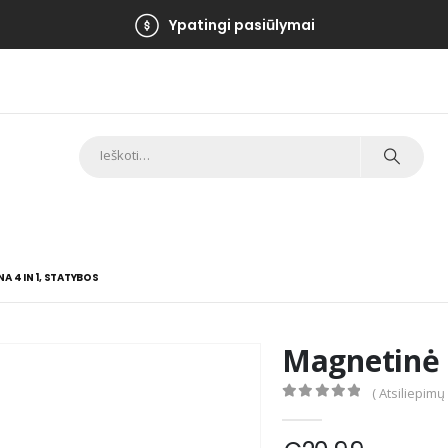
Ypatingi pasiūlymai
A 4 IN 1, STATYBOS
Magnetinė s
( Atsiliepimų
0
out of 5