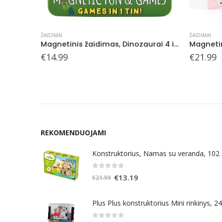
ŽAIDIMAI
ŽAIDIMAI
Magnetinis žaidimas, Dinozaurai 4 in 1
Magnetinis žaidimas, Aprenk lėlytę Sofiją
Magnetin
€
21.99
€
14.99
REKOMENDUOJAMI
Konstruktorius, Namas su veranda, 102
0
out of 5
Original
Current
€
13.19
€
21.99
price
price
was:
is:
Plus Plus konstruktorius Mini rinkinys, 2
€21.99.
€13.19.