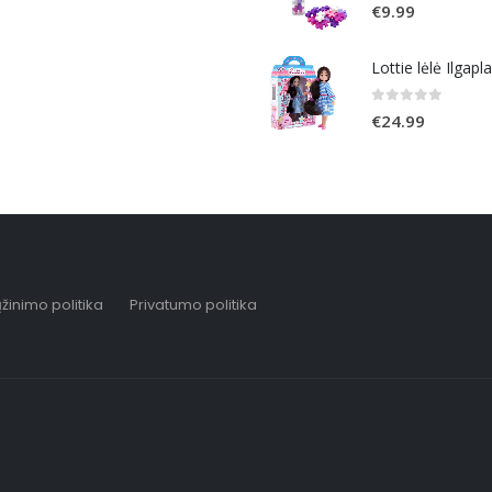
0
out of 5
€
9.99
Lottie lėlė Ilgapl
0
out of 5
€
24.99
žinimo politika
Privatumo politika