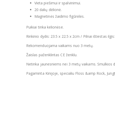
Vieta piešimui ir spalvinimui.
20 dalių dėlionė.
Magnetinės žaidimo figūrėlės.
Puikiai tinka kelionėse.
Rinkinio dydis: 23.5 x 22.5 x 2cm / Pilnai ištiestas ilgi
Rekomenduojama vaikams nuo 3 metų.
Žaislas paženklintas CE ženklu.
Netinka jaunesniems nei 3 metų vaikams. Smulkios de
Pagaminta Kinijoje, specialiu Floss &amp Rock, Jung